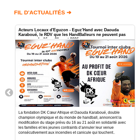
Gazette
FIL D'ACTUALITÉS ➔
Vidéos
Médias
du
Acteurs Locaux d'Eguzon - Eguz'Hand avec Daouda
groupe
Karaboué, le RDV que les HandBalleurs ne peuvent pas
manquer du 16 au 21 aout 2026
Blogs
Prémium
Inscription
annuaire
pro
Accès
éditeur
La fondation DK Cœur Afrique et Daouda Karaboué, double
champion olympique et du monde de handball, annoncent la
modification du stage prévu du 16 au 21 août en solidarité avec
les familles et les jeunes contraints d’annuler leur venue
consécutivement aux incendies et canicule qui touchent..