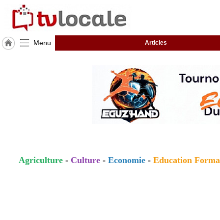
Menu
Articles
J'adhère
à
Hulcoq
ACCUEIL
Charente
(16)
TvLocale
France
Accueil
Agriculture
-
Culture
-
Economie
-
Education Forma
RUBRIQUES
Agenda