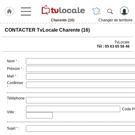
Charente (16)
Changer de territoire
J'adhère
CONTACTER TvLocale Charente (16)
à
Hulcoq
TvLocale
Tél : 05 63 65 56 46
ACCUEIL
Charente
(16)
Nom
*
:
Prénom
*
:
TvLocale
Mail
*
:
France
Confirmer
*
:
Accueil
Téléphone
RUBRIQUES
:
Code Pos
Ville :
Agenda
Gazette
Sujet
*
: