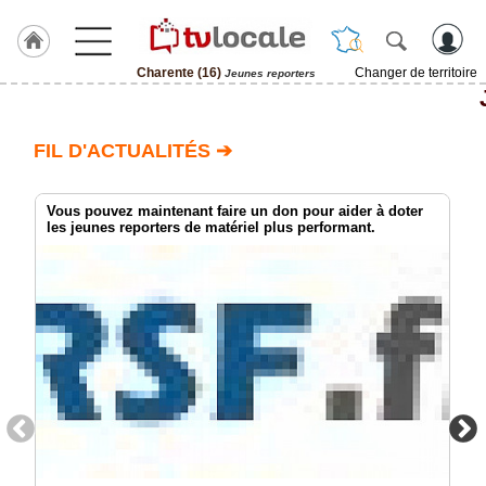
Charente (16)
Changer de territoire
Jeunes reporters
J'adhère
à
Hulcoq
FIL D'ACTUALITÉS ➔
ACCUEIL
Charente
(16)
Vous pouvez maintenant faire un don pour aider à doter
les jeunes reporters de matériel plus performant.
TvLocale
France
Accueil
RUBRIQUES
Agenda
Gazette