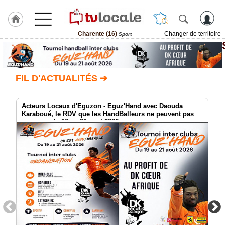
Charente (16)
Changer de territoire
Sport
J'adhère
à
Hulcoq
FIL D'ACTUALITÉS ➔
ACCUEIL
Charente
(16)
Acteurs Locaux d'Eguzon - Eguz'Hand avec Daouda
Karaboué, le RDV que les HandBalleurs ne peuvent pas
manquer du 16 au 21 aout 2026
TvLocale
France
Accueil
RUBRIQUES
Agenda
Gazette