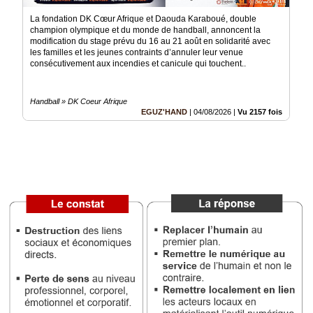
Vidéos
La fondation DK Cœur Afrique et Daouda Karaboué, double
champion olympique et du monde de handball, annoncent la
Médias
modification du stage prévu du 16 au 21 août en solidarité avec
du
les familles et les jeunes contraints d’annuler leur venue
groupe
consécutivement aux incendies et canicule qui touchent..
Blogs
Prémium
Handball » DK Coeur Afrique
EGUZ'HAND
|
04/08/2026
|
Vu 2157 fois
Inscription
annuaire
pro
Accès
éditeur