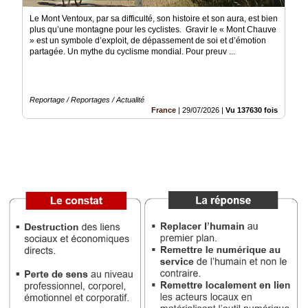
Vidéos
Le Mont Ventoux, par sa difficulté, son histoire et son aura, est bien
plus qu’une montagne pour les cyclistes. Gravir le « Mont Chauve
Médias
» est un symbole d’exploit, de dépassement de soi et d’émotion
du
partagée. Un mythe du cyclisme mondial. Pour preuv ...
groupe
Blogs
Prémium
Reportage / Reportages / Actualité
France
|
29/07/2026
|
Vu 137630 fois
Inscription
annuaire
pro
Accès
éditeur