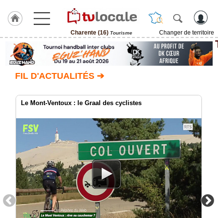
Charente (16)
Changer de territoire
Tourisme
J'adhère
à
Hulcoq
FIL D'ACTUALITÉS ➔
ACCUEIL
Charente
(16)
Le Mont-Ventoux : le Graal des cyclistes
TvLocale
France
Accueil
RUBRIQUES
Agenda
Gazette