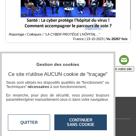
Reportage / Colloques / "LA CYBER PROTÈGE L’HÔPITAL..."
France |
23-10-2023
|
Vu 20267 fois
Gestion des cookies
Insérez sur votre site
Ce site n'utilise AUCUN cookie de "traçage"
Seuls sont utilisés les dispositifs qualifiés de "fonctionnels" ou
"techniques"
nécessaires
à son fonctionnement..
Page 1 / 2
1
2
En revanche, pour plus de sécurité, vous pouvez toujours
paramétrer/gérer manuellement ceux-ci dans votre navigateur.
tvlocale.fr
CONTINUER
QUITTER
SANS COOKIE
Contactez-nous