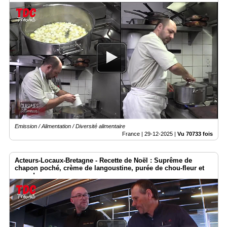
Emission / Alimentation / Diversité alimentaire
France |
29-12-2025
|
Vu 70733 fois
Acteurs-Locaux-Bretagne - Recette de Noël : Suprême de
chapon poché, crème de langoustine, purée de chou-fleur et
grue de cacao.