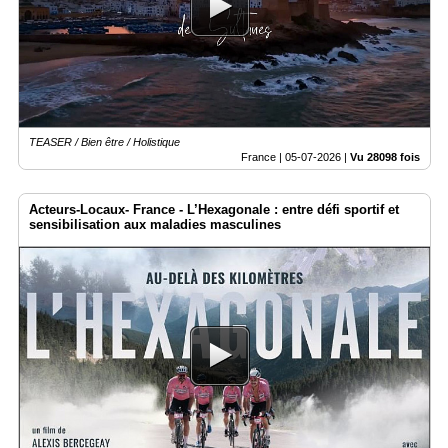
Vidéos
Médias
du
groupe
Blogs
Prémium
TEASER / Bien être / Holistique
France |
05-07-2026
|
Vu 28098 fois
Inscription
annuaire
pro
Acteurs-Locaux- France - L’Hexagonale : entre défi sportif et
sensibilisation aux maladies masculines
Accès
éditeur