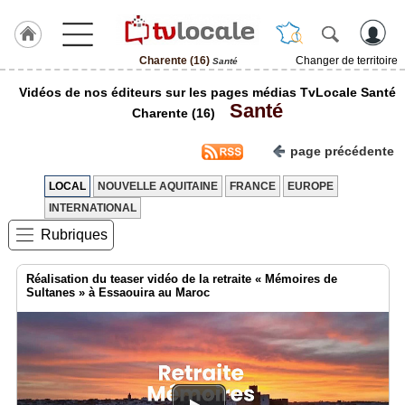
Charente (16)
Changer de territoire
Santé
J'adhère
Vidéos de nos éditeurs sur les pages médias TvLocale Santé
à
Santé
Hulcoq
Charente (16)
ACCUEIL
page précédente
Charente
(16)
LOCAL
NOUVELLE AQUITAINE
FRANCE
EUROPE
INTERNATIONAL
TvLocale
France
Rubriques
Accueil
Réalisation du teaser vidéo de la retraite « Mémoires de
Sultanes » à Essaouira au Maroc
RUBRIQUES
Agenda
Gazette