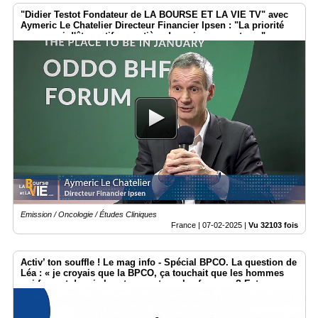
"Didier Testot Fondateur de LA BOURSE ET LA VIE TV" avec
Aymeric Le Chatelier Directeur Financier Ipsen : "La priorité
sera aussi d'être actif en matière de croissance externe".
Emission / Oncologie / Études Cliniques
France |
07-02-2025
|
Vu 32103 fois
Activ’ ton souffle ! Le mag info - Spécial BPCO. La question de
Léa : « je croyais que la BPCO, ça touchait que les hommes
qui fument depuis longtemps et pas les femmes ? Est-ce que
c’est vrai ?»