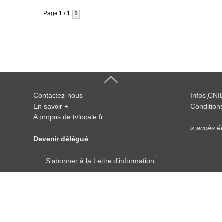
Page 1 / 1
1
Contactez-nous
Infos
CNI
En savoir +
Conditions
A propos de tvlocale.fr
« accès éd
Devenir délégué
S'abonner à la Lettre d'information