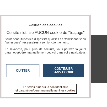
Vidéos
Médias
du
groupe
Gestion des cookies
Blogs
Ce site n'utilise AUCUN cookie de "traçage"
Prémium
Seuls sont utilisés les dispositifs qualifiés de "fonctionnels" ou
"techniques"
nécessaires
à son fonctionnement..
Inscription
tvlocale.fr
annuaire
En revanche, pour plus de sécurité, vous pouvez toujours
pro
paramétrer/gérer manuellement ceux-ci dans votre navigateur.
Accès
éditeur
CONTINUER
QUITTER
SANS COOKIE
En savoir plus sur la confidentialité
et paramétrer/gérer manuellement les cookies