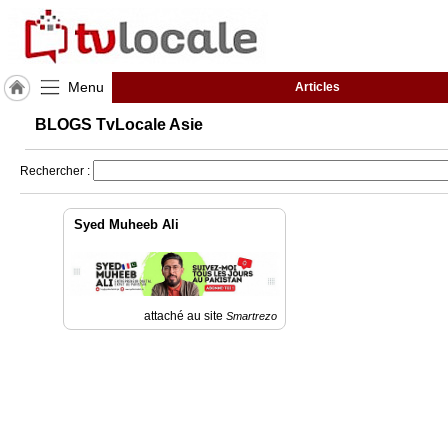
Menu
Articles
J'adhère
BLOGS TvLocale Asie
à
Hulcoq
Rechercher :
ACCUEIL
Asie
Syed Muheeb Ali
TvLocale
France
Accueil
attaché au site
Smartrezo
RUBRIQUES
Agenda
Gazette