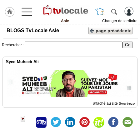
Asie
Changer de territoire
J'adhère
BLOGS TvLocale Asie
page précédente
à
Hulcoq
Rechercher :
ACCUEIL
Asie
Syed Muheeb Ali
TvLocale
France
Accueil
RUBRIQUES
attaché au site
Smartrezo
Agenda
Gazette
Vidéos