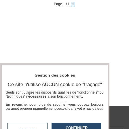
Page 1 / 1
1
Médias
du
groupe
Blogs
Prémium
Inscription
annuaire
pro
Accès
éditeur
Gestion des cookies
Ce site n'utilise AUCUN cookie de "traçage"
Seuls sont utilisés les dispositifs qualifiés de "fonctionnels" ou
"techniques"
nécessaires
à son fonctionnement..
En revanche, pour plus de sécurité, vous pouvez toujours
paramétrer/gérer manuellement ceux-ci dans votre navigateur.
tvlocale.fr
CONTINUER