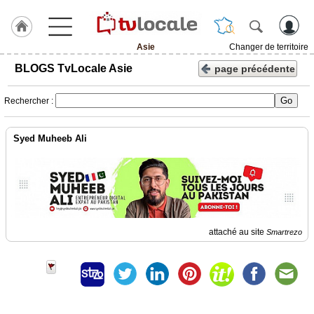
Asie
Changer de territoire
J'adhère
BLOGS TvLocale Asie
page précédente
à
Hulcoq
Rechercher :
ACCUEIL
Asie
Syed Muheeb Ali
TvLocale
France
Accueil
RUBRIQUES
attaché au site
Smartrezo
Agenda
Gazette
Vidéos