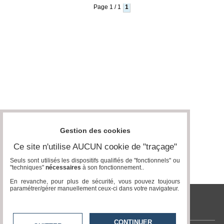
Page 1 / 1
1
Médias
du
groupe
Blogs
Prémium
Inscription
annuaire
pro
Accès
éditeur
Gestion des cookies
Ce site n'utilise AUCUN cookie de "traçage"
Seuls sont utilisés les dispositifs qualifiés de "fonctionnels" ou
"techniques"
nécessaires
à son fonctionnement..
En revanche, pour plus de sécurité, vous pouvez toujours
paramétrer/gérer manuellement ceux-ci dans votre navigateur.
tvlocale.fr
CONTINUER