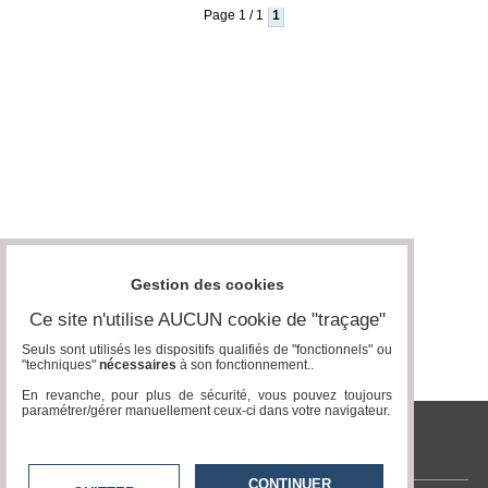
Page 1 / 1
1
Médias
du
groupe
Blogs
Prémium
Inscription
annuaire
pro
Accès
éditeur
Gestion des cookies
Ce site n'utilise AUCUN cookie de "traçage"
Seuls sont utilisés les dispositifs qualifiés de "fonctionnels" ou
"techniques"
nécessaires
à son fonctionnement..
En revanche, pour plus de sécurité, vous pouvez toujours
paramétrer/gérer manuellement ceux-ci dans votre navigateur.
tvlocale.fr
CONTINUER