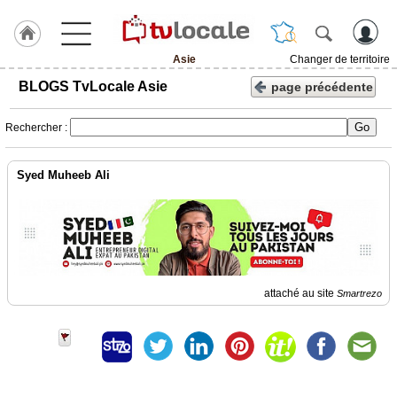
Asie
Changer de territoire
J'adhère
BLOGS TvLocale Asie
page précédente
à
Hulcoq
Rechercher :
ACCUEIL
Asie
Syed Muheeb Ali
TvLocale
France
Accueil
RUBRIQUES
attaché au site
Smartrezo
Agenda
Gazette
Vidéos