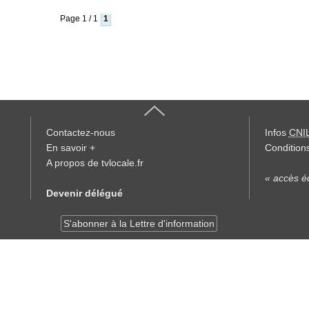
Page 1 / 1
1
Contactez-nous
Infos
CNI
En savoir +
Conditions
A propos de tvlocale.fr
« accès éd
Devenir délégué
S'abonner à la Lettre d'information