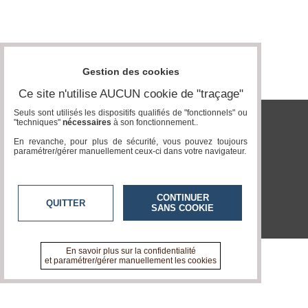
Vidéos
Médias
du
groupe
Gestion des cookies
Blogs
Ce site n'utilise AUCUN cookie de "traçage"
Prémium
Seuls sont utilisés les dispositifs qualifiés de "fonctionnels" ou
"techniques"
nécessaires
à son fonctionnement..
Inscription
tvlocale.fr
annuaire
En revanche, pour plus de sécurité, vous pouvez toujours
pro
paramétrer/gérer manuellement ceux-ci dans votre navigateur.
Accès
éditeur
CONTINUER
QUITTER
SANS COOKIE
En savoir plus sur la confidentialité
et paramétrer/gérer manuellement les cookies