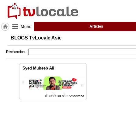
Menu
Articles
J'adhère
BLOGS TvLocale Asie
à
Hulcoq
Rechercher :
ACCUEIL
Asie
Syed Muheeb Ali
TvLocale
France
Accueil
attaché au site
Smartrezo
RUBRIQUES
Agenda
Gazette