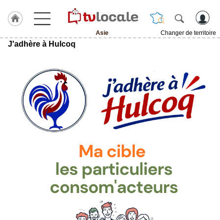
Asie
Changer de territoire
J'adhère à Hulcoq
J'adhère
à
Hulcoq
ACCUEIL
Asie
TvLocale
France
Accueil
RUBRIQUES
Agenda
Gazette
Vidéos