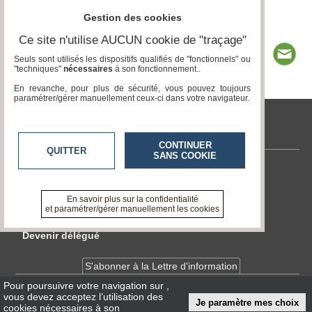
Gestion des cookies
Ce site n'utilise AUCUN cookie de "traçage"
Seuls sont utilisés les dispositifs qualifiés de "fonctionnels" ou
"techniques"
nécessaires
à son fonctionnement..
En revanche, pour plus de sécurité, vous pouvez toujours
paramétrer/gérer manuellement ceux-ci dans votre navigateur.
tvlocale.fr
CONTINUER
QUITTER
SANS COOKIE
Contactez-nous
En savoir +
En savoir plus sur la confidentialité
A propos de tvlocale.fr
et paramétrer/gérer manuellement les cookies
Devenir délégué
S'abonner à la Lettre d'information
Pour poursuivre votre navigation sur
,
vous devez acceptez l’utilisation des
Infos
CNIL/RGPD
Je paramètre mes choix
cookies nécessaires à son