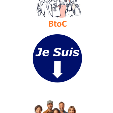
Médias
du
groupe
Blogs
Prémium
Inscription
annuaire
pro
Accès
éditeur