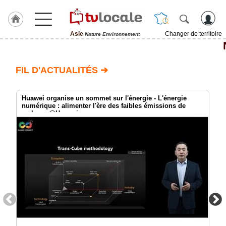
Asie
Changer de territoire
Nature Environnement
J'adhère
à
Hulcoq
FIL D'ACTUALITÉS ➔
ACCUEIL
Asie
Huawei organise un sommet sur l'énergie - L'énergie
numérique : alimenter l'ère des faibles émissions de
carbone @Huawei
TvLocale
France
Accueil
RUBRIQUES
Agenda
Gazette
Vidéos