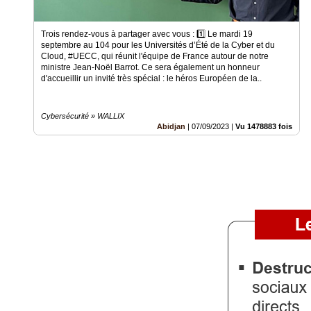
Vidéos
Trois rendez-vous à partager avec vous : 1️⃣ Le mardi 19
Médias
septembre au 104 pour les Universités d’Été de la Cyber et du
du
Cloud, #UECC, qui réunit l'équipe de France autour de notre
groupe
ministre Jean-Noël Barrot. Ce sera également un honneur
d'accueillir un invité très spécial : le héros Européen de la..
Blogs
Prémium
Cybersécurité » WALLIX
Abidjan
|
07/09/2023
|
Vu 1478883 fois
Inscription
annuaire
pro
Accès
éditeur