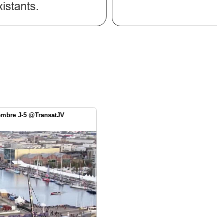
vembre J-5 @TransatJV