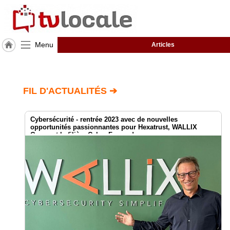
Menu
Articles
J'adhère
à
Hulcoq
FIL D'ACTUALITÉS ➔
ACCUEIL
Asie
Cybersécurité - rentrée 2023 avec de nouvelles
opportunités passionnantes pour Hexatrust, WALLIX
TvLocale
Group et la filière Cyber France !
France
Accueil
RUBRIQUES
Agenda
Gazette