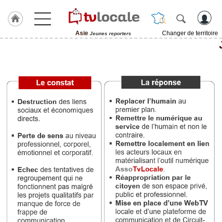
Asie
Changer de territoire
Jeunes reporters
J'adhère
à
Hulcoq
ACCUEIL
Asie
TvLocale
France
Accueil
RUBRIQUES
Agenda
Gazette
Vidéos