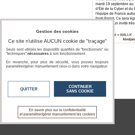
mardi 19 septembre au 1
Vidéos
d’Été de la Cyber et du
l'équipe de France autou
Noël Barrot. Ce sera é
Médias
d'accueillir un invité tr
du
de la..
groupe
Gestion des cookies
Cybersécurité » WALLIX
Abidja
Blogs
Ce site n'utilise AUCUN cookie de "traçage"
Prémium
Seuls sont utilisés les dispositifs qualifiés de "fonctionnels" ou
"techniques"
nécessaires
à son fonctionnement..
Inscription
annuaire
En revanche, pour plus de sécurité, vous pouvez toujours
pro
paramétrer/gérer manuellement ceux-ci dans votre navigateur.
Accès
éditeur
CONTINUER
QUITTER
SANS COOKIE
En savoir plus sur la confidentialité
tvlocale.fr
et paramétrer/gérer manuellement les cookies