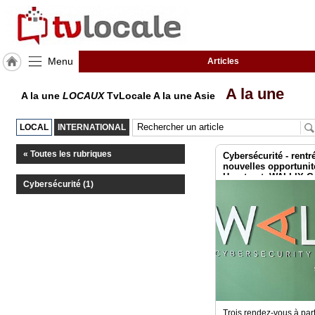
Menu
Articles
J'adhère
A la une
A la une
LOCAUX
TvLocale A la une Asie
à
Hulcoq
LOCAL
INTERNATIONAL
ACCUEIL
Asie
« Toutes les rubriques
Cybersécurité - rentr
nouvelles opportuni
Hexatrust, WALLIX Gro
TvLocale
Cybersécurité (1)
France !
France
Accueil
RUBRIQUES
Agenda
Gazette
Trois rendez-vous à part