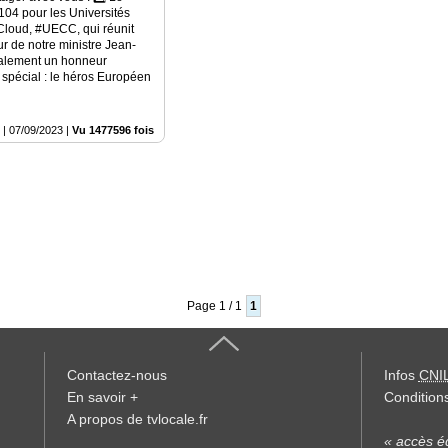
04 pour les Universités
 Cloud, #UECC, qui réunit
r de notre ministre Jean-
galement un honneur
ès spécial : le héros Européen
n
|
07/09/2023
|
Vu 1477596 fois
Page 1 / 1
1
Contactez-nous
Infos
CNI
En savoir +
Conditions
A propos de tvlocale.fr
« accès éd