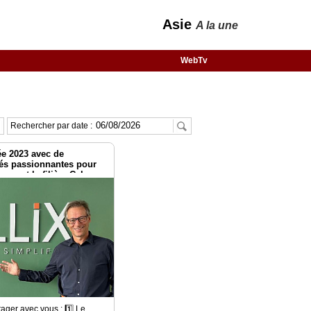
Asie
A la une
WebTv
Rechercher par date :
ée 2023 avec de
tés passionnantes pour
up et la filière Cyber
ager avec vous : 1️⃣ Le