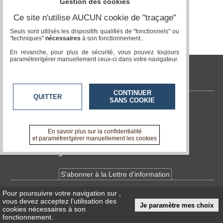
Gestion des cookies
Ce site n'utilise AUCUN cookie de "traçage"
Médias
du
Seuls sont utilisés les dispositifs qualifiés de "fonctionnels" ou
groupe
"techniques"
nécessaires
à son fonctionnement..
En revanche, pour plus de sécurité, vous pouvez toujours
Blogs
paramétrer/gérer manuellement ceux-ci dans votre navigateur.
Prémium
tvlocale.fr
Inscription
annuaire
pro
CONTINUER
QUITTER
SANS COOKIE
Contactez-nous
Accès
éditeur
En savoir +
A propos de tvlocale.fr
En savoir plus sur la confidentialité
et paramétrer/gérer manuellement les cookies
Devenir délégué
S'abonner à la Lettre d'information
Pour poursuivre votre navigation sur
,
Infos
CNIL/RGPD
vous devez acceptez l’utilisation des
Je paramètre mes choix
Conditions Générales d'Utilisation
cookies nécessaires à son
fonctionnement.