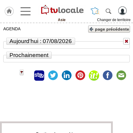
Asie
Changer de territoire
J'adhère
AGENDA
page précédente
à
Hulcoq
Aujourd'hui : 07/08/2026
ACCUEIL
Asie
Prochainement
TvLocale
France
Accueil
RUBRIQUES
Agenda
Gazette
Vidéos