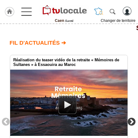
Caen
Changer de territoire
Santé
J'adhère
à
Hulcoq
FIL D'ACTUALITÉS ➔
ACCUEIL
Caen
Réalisation du teaser vidéo de la retraite « Mémoires de
Sultanes » à Essaouira au Maroc
TvLocale
France
Accueil
RUBRIQUES
Agenda
Gazette
Vidéos