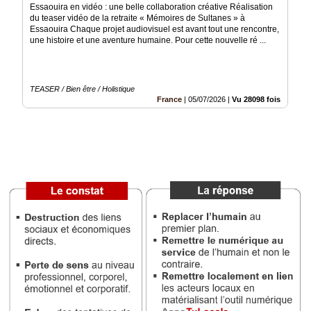
Essaouira en vidéo : une belle collaboration créative Réalisation
du teaser vidéo de la retraite « Mémoires de Sultanes » à
Médias
Essaouira Chaque projet audiovisuel est avant tout une rencontre,
du
une histoire et une aventure humaine. Pour cette nouvelle ré ...
groupe
Blogs
Prémium
TEASER / Bien être / Holistique
France
|
05/07/2026
|
Vu 28098 fois
Inscription
annuaire
pro
Accès
éditeur