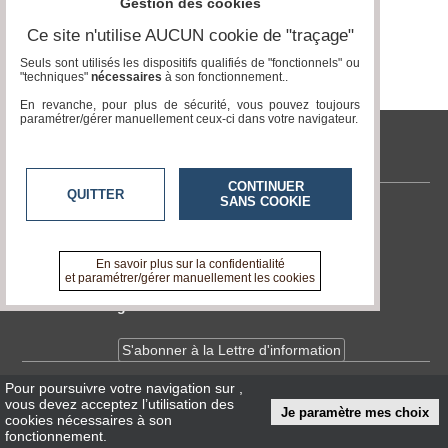
Gestion des cookies
Ce site n'utilise AUCUN cookie de "traçage"
Médias
du
Seuls sont utilisés les dispositifs qualifiés de "fonctionnels" ou
groupe
"techniques"
nécessaires
à son fonctionnement..
En revanche, pour plus de sécurité, vous pouvez toujours
Blogs
paramétrer/gérer manuellement ceux-ci dans votre navigateur.
Prémium
tvlocale.fr
Inscription
annuaire
pro
CONTINUER
QUITTER
SANS COOKIE
Contactez-nous
Accès
éditeur
En savoir +
A propos de tvlocale.fr
En savoir plus sur la confidentialité
et paramétrer/gérer manuellement les cookies
Devenir délégué
S'abonner à la Lettre d'information
Pour poursuivre votre navigation sur
,
Infos
CNIL/RGPD
vous devez acceptez l’utilisation des
Je paramètre mes choix
Conditions Générales d'Utilisation
cookies nécessaires à son
fonctionnement.