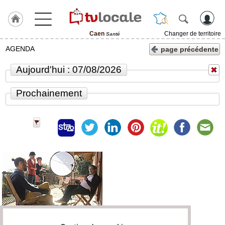
Caen
Changer de territoire
Santé
J'adhère
AGENDA
page précédente
à
Hulcoq
Aujourd'hui : 07/08/2026
ACCUEIL
Caen
Prochainement
TvLocale
France
Accueil
RUBRIQUES
Agenda
Gazette
Vidéos