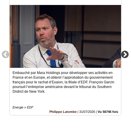
Médias
du
groupe
Blogs
Prémium
Inscription
annuaire
pro
Accès
éditeur
Embauché par Mara Holdings pour développer ses activités en
France et en Europe, et obtenir l’approbation du gouvernement
français pour le rachat d’Exaion, la filiale d’EDF, François Garcin
poursuit l’entreprise américaine devant le tribunal du Southern
District de New York.
Energie » EDF
Philippe Latombe
|
31/07/2026
|
Vu 56746 fois