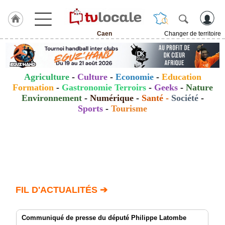
Caen
Changer de territoire
J'adhère
à
Hulcoq
Agriculture
-
Culture
-
Economie
-
Education
ACCUEIL
Formation
-
Gastronomie Terroirs
-
Geeks
-
Nature
Caen
Environnement
-
Numérique
-
Santé
-
Société
-
Sports
-
Tourisme
TvLocale
France
Accueil
RUBRIQUES
Agenda
FIL D'ACTUALITÉS ➔
Gazette
Communiqué de presse du député Philippe Latombe
Vidéos