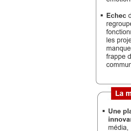
Vidéos
Médias
du
groupe
Blogs
Prémium
Inscription
annuaire
pro
Accès
éditeur