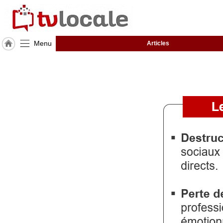
Menu
Articles
J'adhère
à
Hulcoq
ACCUEIL
Caen
TvLocale
France
Accueil
RUBRIQUES
Agenda
Gazette