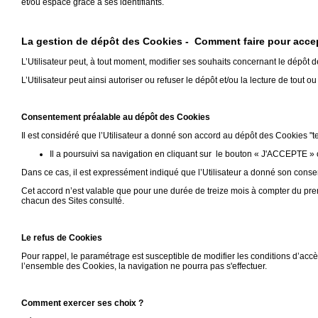
et/ou espace grâce à ses identifiants.
La gestion de dépôt des Cookies - Comment faire pour accep
L’Utilisateur peut, à tout moment, modifier ses souhaits concernant le dépôt 
L’Utilisateur peut ainsi autoriser ou refuser le dépôt et/ou la lecture de tout o
Consentement préalable au dépôt des Cookies
Il est considéré que l’Utilisateur a donné son accord au dépôt des Cookies "t
Il a poursuivi sa navigation en cliquant sur le bouton « J'ACCEPTE » 
Dans ce cas, il est expressément indiqué que l’Utilisateur a donné son conse
Cet accord n’est valable que pour une durée de treize mois à compter du pre
chacun des Sites consulté.
Le refus de Cookies
Pour rappel, le paramétrage est susceptible de modifier les conditions d’accè
l’ensemble des Cookies, la navigation ne pourra pas s'effectuer.
Comment exercer ses choix ?