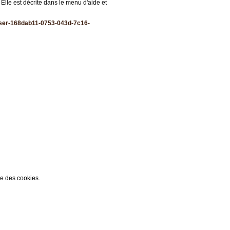
 Elle est décrite dans le menu d'aide et
liser-168dab11-0753-043d-7c16-
ée des cookies.