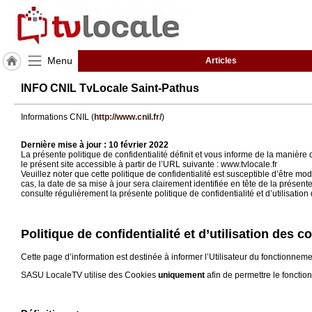
Menu
Articles
J'adhère
INFO CNIL TvLocale Saint-Pathus
à
Hulcoq
Informations CNIL (
http://www.cnil.fr/
)
ACCUEIL
Saint-
Dernière mise à jour : 10 février 2022
Pathus
La présente politique de confidentialité définit et vous informe de la manière
le présent site accessible à partir de l’URL suivante : www.tvlocale.fr
Veuillez noter que cette politique de confidentialité est susceptible d’être
cas, la date de sa mise à jour sera clairement identifiée en tête de la présent
TvLocale
consulte régulièrement la présente politique de confidentialité et d’utilisati
France
Accueil
Politique de confidentialité et d’utilisation des 
RUBRIQUES
Cette page d’information est destinée à informer l’Utilisateur du fonctionnem
SASU LocaleTV utilise des Cookies
uniquement
afin de permettre le fonctio
Agenda