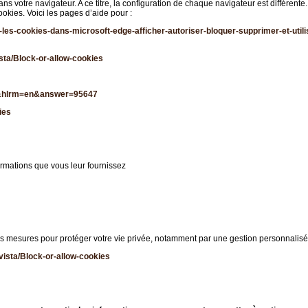
 votre navigateur. A ce titre, la configuration de chaque navigateur est différente.
okies. Voici les pages d’aide pour :
les-cookies-dans-microsoft-edge-afficher-autoriser-bloquer-supprimer-et-uti
sta/Block-or-allow-cookies
fr&hlrm=en&answer=95647
ies
formations que vous leur fournissez
es mesures pour protéger votre vie privée, notamment par une gestion personnalis
vista/Block-or-allow-cookies