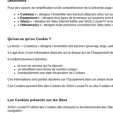
Définitions :
Gazette
Pour des raisons de simplification et de compréhension de la présente page d’i
Vidéos
« Cookie(s) » :
désigne l’ensemble des traceurs déposés et/ou lus sur 
« Equipement » :
désigne tous types de terminaux sur lesquels sont é
Médias
« Site(s) » :
désigne les Sites Internet édités par SASU LocaleTV et le
du
« Utilisateur(s) » :
désigne toute personne consultant les Sites et/ou c
groupe
Blogs
Qu'est-ce qu'un Cookie ?
Prémium
Le terme « Cookie(s) » désigne l’ensemble des traceurs (pixel tag, bugs, webs
Inscription
Il s’agit donc d’une information déposée sur le disque dur de l’Equipement de l’
annuaire
pro
Il contient plusieurs données :
le nom du serveur qui l'a déposé ;
Accès
un identifiant sous forme de numéro unique ;
éditeur
éventuellement une date d'expiration de Cookies…
Ces informations sont parfois stockées sur l’Equipement dans un simple fichie
Ces Cookies peuvent être des Cookies de SASU LocaleTV ou des Cookies de p
Les Cookies présents sur les Sites
SASU LocaleTV utilise des Cookies afin d'assurer le fonctionnement des Sites
navigation.