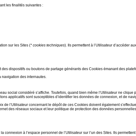
nt les finalités suivantes :
ion sur les Sites (
* cookies techniques
). Ils permettent à l’Utilisateur d’accéder au
nt des dispositifs ou boutons de partage générants des Cookies émanant des plate
a navigation des internautes.
éseau social considéré s’affiche. Toutefois, quand bien même l’Utilisateur ne clique 
tons applicatifs sont susceptibles d’identifier les données de connexion, et de navig
ix de l’Utilisateur concernant le dépôt de ces Cookies doivent également s’effectu
nternet des réseaux sociaux et leur politique de protection des données personnelles
 la connexion à l’espace personnel de l’Utilisateur sur l’un des Sites. Ils permetten