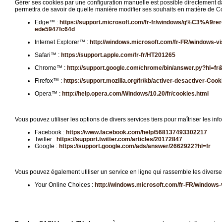
Gérer ses cookies par une configuration manuelle est possible directement dans
permettra de savoir de quelle manière modifier ses souhaits en matière de Co
Edge™ :
https://support.microsoft.com/fr-fr/windows/g%C3%A9rer-
ede5947fc64d
Internet Explorer™ :
http://windows.microsoft.com/fr-FR/windows-vi
Safari™ :
https://support.apple.com/fr-fr/HT201265
Chrome™ :
http://support.google.com/chrome/bin/answer.py?hl=
Firefox™ :
https://support.mozilla.org/fr/kb/activer-desactiver-Cook
Opera™ :
http://help.opera.com/Windows/10.20/fr/cookies.html
Vous pouvez utiliser les options de divers services tiers pour maîtriser les in
Facebook :
https://www.facebook.com/help/568137493302217
Twitter :
https://support.twitter.com/articles/20172847
Google :
https://support.google.com/ads/answer/2662922?hl=fr
Vous pouvez également utiliser un service en ligne qui rassemble les divers
Your Online Choices :
http://windows.microsoft.com/fr-FR/windows-