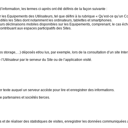
nformation, les termes ci-après ont été définis de la façon suivante :
les Equipements des Utilisateurs, tel que défini à la rubrique « Qu’est-ce qu’un Co
dités les Sites dont notamment les ordinateurs, tablettes et smartphones.
urs déclinaisons mobiles disponibles sur les Equipements, comprenant, le cas éché
ontribuant aux espaces participatifs des Sites.
 storage,…) déposés et/ou lus, par exemple, lors de la consultation d’un site Inter
Utilisateur par le serveur du Site ou de l’application visité.
r texte auquel un serveur accède pour lire et enregistrer des informations.
artenaires et sociétés tierces.
 et de réaliser des statistiques de visites, enregistrer les données communiquées 