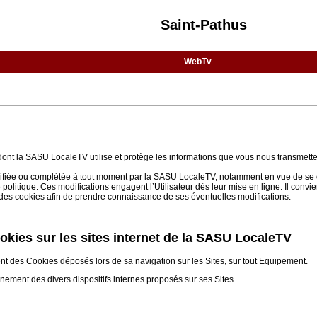
Saint-Pathus
WebTv
 dont la SASU LocaleTV utilise et protège les informations que vous nous transmette
 modifiée ou complétée à tout moment par la SASU LocaleTV, notamment en vue de se 
e politique. Ces modifications engagent l’Utilisateur dès leur mise en ligne. Il convi
on des cookies afin de prendre connaissance de ses éventuelles modifications.
cookies sur les sites internet de la SASU LocaleTV
ent des Cookies déposés lors de sa navigation sur les Sites, sur tout Equipement.
nnement des divers dispositifs internes proposés sur ses Sites.