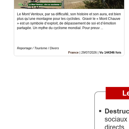
Gazette
Vidéos
Le Mont Ventoux, par sa difficulté, son histoire et son aura, est bien
plus qu’une montagne pour les cyclistes. Gravir le « Mont Chauve
Médias
» est un symbole d’exploit, de dépassement de soi et d’émotion
du
partagée. Un mythe du cyclisme mondial. Pour preuv ...
groupe
Blogs
Prémium
Reportage / Tourisme / Divers
France
|
29/07/2026
|
Vu 144346 fois
Inscription
annuaire
pro
Accès
éditeur