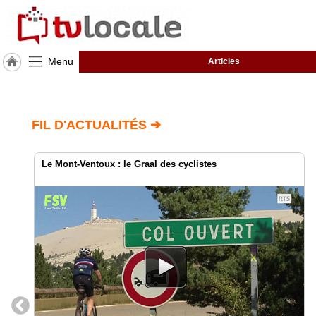
Menu
Articles
J'adhère
à
Hulcoq
FIL D'ACTUALITÉS ➔
ACCUEIL
Saint-
Pathus
Le Mont-Ventoux : le Graal des cyclistes
TvLocale
France
Accueil
RUBRIQUES
Agenda