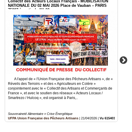
Collectif des Acteurs Locaux Français - MOBILISATION
NATIONALE DU 02 MAI 2026 Place de Vauban – PARIS
75007 à partir de 11h00
A l'appel de « l'Union Française des Pêcheurs Artisans », de «
Réveils des Terroirs » et des « Agriculteurs en Colère »
conjointement avec le « Collectif des Artisans et Commerçants de
France », et avec le soutien des réseaux « Acteurs Locaux /
Smartrezo / Hulcoq », est organisé à Paris,..
Souveraineté Alimentaire » Crise Énergétique
UFPA Union Française des Pêcheurs Artisans
|
21/04/2026
|
Vu 615401 fois