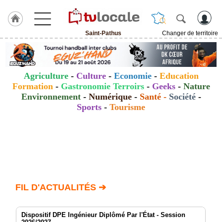
Saint-Pathus
Changer de territoire
J'adhère
à
Hulcoq
Agriculture
-
Culture
-
Economie
-
Education
ACCUEIL
Formation
-
Gastronomie Terroirs
-
Geeks
-
Nature
Saint-
Pathus
Environnement
-
Numérique
-
Santé
-
Société
-
Sports
-
Tourisme
TvLocale
France
Accueil
RUBRIQUES
FIL D'ACTUALITÉS ➔
Agenda
Gazette
Dispositif DPE Ingénieur Diplômé Par l'État - Session