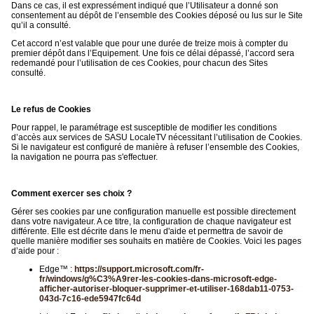
Dans ce cas, il est expressément indiqué que l’Utilisateur a donné son
consentement au dépôt de l’ensemble des Cookies déposé ou lus sur le Site
qu’il a consulté.
Cet accord n’est valable que pour une durée de treize mois à compter du
premier dépôt dans l’Equipement. Une fois ce délai dépassé, l’accord sera
redemandé pour l’utilisation de ces Cookies, pour chacun des Sites
consulté.
Le refus de Cookies
Pour rappel, le paramétrage est susceptible de modifier les conditions
d’accès aux services de SASU LocaleTV nécessitant l’utilisation de Cookies.
Si le navigateur est configuré de manière à refuser l’ensemble des Cookies,
la navigation ne pourra pas s'effectuer.
Comment exercer ses choix ?
Gérer ses cookies par une configuration manuelle est possible directement
dans votre navigateur. A ce titre, la configuration de chaque navigateur est
différente. Elle est décrite dans le menu d'aide et permettra de savoir de
quelle manière modifier ses souhaits en matière de Cookies. Voici les pages
d’aide pour :
Edge™ :
https://support.microsoft.com/fr-
fr/windows/g%C3%A9rer-les-cookies-dans-microsoft-edge-
afficher-autoriser-bloquer-supprimer-et-utiliser-168dab11-0753-
043d-7c16-ede5947fc64d