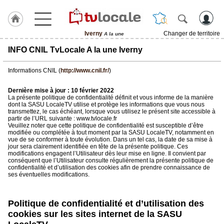
Iverny
Changer de territoire
A la une
J'adhère
INFO CNIL TvLocale A la une Iverny
à
Hulcoq
Informations CNIL (
http://www.cnil.fr/
)
ACCUEIL
Iverny
Dernière mise à jour : 10 février 2022
La présente politique de confidentialité définit et vous informe de la manière
dont la SASU LocaleTV utilise et protège les informations que vous nous
transmettez, le cas échéant, lorsque vous utilisez le présent site accessible à
TvLocale
partir de l’URL suivante : www.tvlocale.fr
France
Veuillez noter que cette politique de confidentialité est susceptible d’être
modifiée ou complétée à tout moment par la SASU LocaleTV, notamment en
vue de se conformer à toute évolution. Dans un tel cas, la date de sa mise à
Accueil
jour sera clairement identifiée en tête de la présente politique. Ces
modifications engagent l’Utilisateur dès leur mise en ligne. Il convient par
RUBRIQUES
conséquent que l’Utilisateur consulte régulièrement la présente politique de
confidentialité et d’utilisation des cookies afin de prendre connaissance de
ses éventuelles modifications.
Agenda
Politique de confidentialité et d’utilisation des
Gazette
cookies sur les sites internet de la SASU
Vidéos