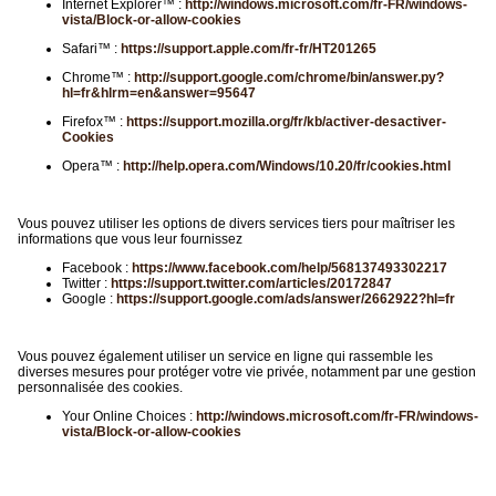
Internet Explorer™ :
http://windows.microsoft.com/fr-FR/windows-
vista/Block-or-allow-cookies
Safari™ :
https://support.apple.com/fr-fr/HT201265
Chrome™ :
http://support.google.com/chrome/bin/answer.py?
hl=fr&hlrm=en&answer=95647
Firefox™ :
https://support.mozilla.org/fr/kb/activer-desactiver-
Cookies
Opera™ :
http://help.opera.com/Windows/10.20/fr/cookies.html
Vous pouvez utiliser les options de divers services tiers pour maîtriser les
informations que vous leur fournissez
Facebook :
https://www.facebook.com/help/568137493302217
Twitter :
https://support.twitter.com/articles/20172847
Google :
https://support.google.com/ads/answer/2662922?hl=fr
Vous pouvez également utiliser un service en ligne qui rassemble les
diverses mesures pour protéger votre vie privée, notamment par une gestion
personnalisée des cookies.
Your Online Choices :
http://windows.microsoft.com/fr-FR/windows-
vista/Block-or-allow-cookies