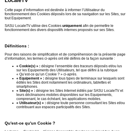
LocaleTV
Cette page d’information est destinée à informer l’Utilisateur du
Médias
fonctionnement des Cookies déposés lors de sa navigation sur les Sites, sur
du
tout Equipement.
groupe
SASU LocaleTV utilise des Cookies
uniquement
afin de permettre le
fonctionnement des divers dispositifs internes proposés sur ses Sites.
Blogs
Prémium
Définitions :
Inscription
annuaire
pro
Pour des raisons de simplification et de compréhension de la présente page
d’information, les termes ci-après ont été définis de la façon suivante :
Accès
« Cookie(s) » :
désigne l’ensemble des traceurs déposés et/ou lus
éditeur
sur les Equipements des Utilisateurs, tel que défini à la rubrique
« Qu’est-ce qu’un Cookie ? » ci-après.
« Equipement » :
désigne tous types de terminaux sur lesquels sont
édités les Sites dont notamment les ordinateurs, tablettes et
smartphones.
« Site(s) » :
désigne les Sites Internet édités par SASU LocaleTV et
leurs déclinaisons mobiles disponibles sur les Equipements,
comprenant, le cas échéant, les applications mobiles.
« Utilisateur(s) » :
désigne toute personne consultant les Sites et/ou
contribuant aux espaces participatifs des Sites.
Qu'est-ce qu'un Cookie ?