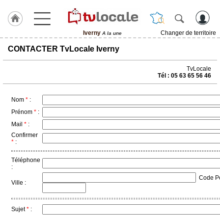
Iverny
Changer de territoire
A la une
J'adhère
CONTACTER TvLocale Iverny
à
Hulcoq
TvLocale
Tél : 05 63 65 56 46
ACCUEIL
Iverny
Nom
*
:
TvLocale
Prénom
*
:
France
Mail
*
:
Confirmer
Accueil
*
:
RUBRIQUES
Téléphone
:
Code Pos
Agenda
Ville :
Gazette
Sujet
*
:
Vidéos