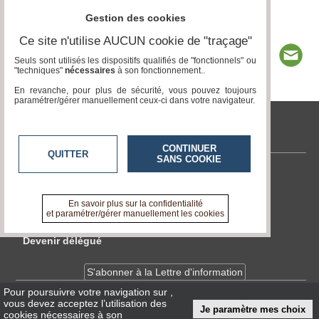
Gestion des cookies
Ce site n'utilise AUCUN cookie de "traçage"
Seuls sont utilisés les dispositifs qualifiés de "fonctionnels" ou
"techniques"
nécessaires
à son fonctionnement..
En revanche, pour plus de sécurité, vous pouvez toujours
paramétrer/gérer manuellement ceux-ci dans votre navigateur.
tvlocale.fr
CONTINUER
QUITTER
SANS COOKIE
Contactez-nous
En savoir +
En savoir plus sur la confidentialité
A propos de tvlocale.fr
et paramétrer/gérer manuellement les cookies
Devenir délégué
S'abonner à la Lettre d'information
Pour poursuivre votre navigation sur
,
vous devez acceptez l’utilisation des
Infos
CNIL/RGPD
Je paramètre mes choix
cookies nécessaires à son