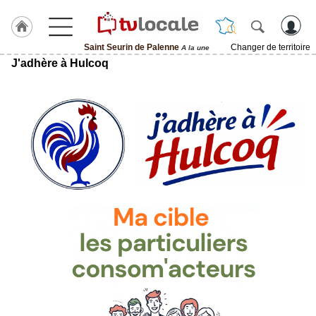
Saint Seurin de Palenne
Changer de territoire
A la une
J'adhère à Hulcoq
J'adhère
à
Hulcoq
ACCUEIL
Saint
Seurin
de
Palenne
TvLocale
France
Accueil
RUBRIQUES
Agenda