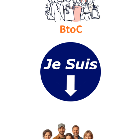
Gazette
Vidéos
Médias
du
groupe
Blogs
Prémium
Inscription
annuaire
pro
Accès
éditeur