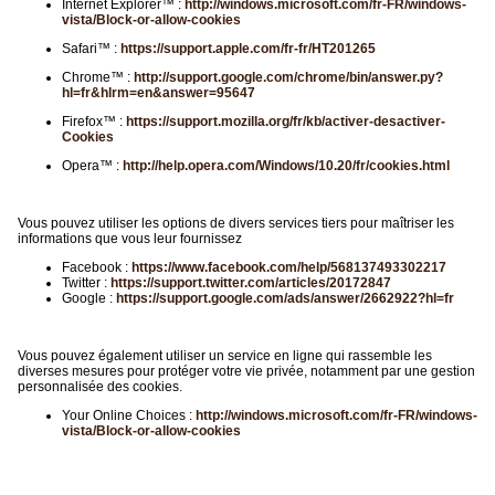
Internet Explorer™ :
http://windows.microsoft.com/fr-FR/windows-
vista/Block-or-allow-cookies
Safari™ :
https://support.apple.com/fr-fr/HT201265
Chrome™ :
http://support.google.com/chrome/bin/answer.py?
hl=fr&hlrm=en&answer=95647
Firefox™ :
https://support.mozilla.org/fr/kb/activer-desactiver-
Cookies
Opera™ :
http://help.opera.com/Windows/10.20/fr/cookies.html
Vous pouvez utiliser les options de divers services tiers pour maîtriser les
informations que vous leur fournissez
Facebook :
https://www.facebook.com/help/568137493302217
Twitter :
https://support.twitter.com/articles/20172847
Google :
https://support.google.com/ads/answer/2662922?hl=fr
Vous pouvez également utiliser un service en ligne qui rassemble les
diverses mesures pour protéger votre vie privée, notamment par une gestion
personnalisée des cookies.
Your Online Choices :
http://windows.microsoft.com/fr-FR/windows-
vista/Block-or-allow-cookies