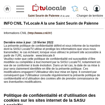
Saint Seurin de Palenne
Changer de territoire
A la une
J'adhère
INFO CNIL TvLocale A la une Saint Seurin de Palenne
à
Hulcoq
Informations CNIL (
http://www.cnil.fr/
)
ACCUEIL
Saint
Dernière mise à jour : 10 février 2022
Seurin
La présente politique de confidentialité définit et vous informe de la manière
de
dont la SASU LocaleTV utilise et protège les informations que vous nous
Palenne
transmettez, le cas échéant, lorsque vous utilisez le présent site accessible à
partir de l’URL suivante : www.tvlocale.fr
Veuillez noter que cette politique de confidentialité est susceptible d’être
modifiée ou complétée à tout moment par la SASU LocaleTV, notamment en
TvLocale
vue de se conformer à toute évolution. Dans un tel cas, la date de sa mise à
France
jour sera clairement identifiée en tête de la présente politique. Ces
modifications engagent l’Utilisateur dès leur mise en ligne. Il convient par
conséquent que l’Utilisateur consulte régulièrement la présente politique de
Accueil
confidentialité et d’utilisation des cookies afin de prendre connaissance de
ses éventuelles modifications.
RUBRIQUES
Politique de confidentialité et d’utilisation des
Agenda
cookies sur les sites internet de la SASU