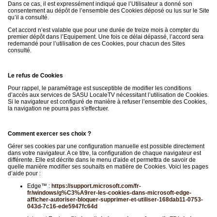
Dans ce cas, il est expressément indiqué que l’Utilisateur a donné son
consentement au dépôt de l’ensemble des Cookies déposé ou lus sur le Site
qu’il a consulté.
Cet accord n’est valable que pour une durée de treize mois à compter du
premier dépôt dans l’Equipement. Une fois ce délai dépassé, l’accord sera
redemandé pour l’utilisation de ces Cookies, pour chacun des Sites
consulté.
Le refus de Cookies
Pour rappel, le paramétrage est susceptible de modifier les conditions
d’accès aux services de SASU LocaleTV nécessitant l’utilisation de Cookies.
Si le navigateur est configuré de manière à refuser l’ensemble des Cookies,
la navigation ne pourra pas s'effectuer.
Comment exercer ses choix ?
Gérer ses cookies par une configuration manuelle est possible directement
dans votre navigateur. A ce titre, la configuration de chaque navigateur est
différente. Elle est décrite dans le menu d'aide et permettra de savoir de
quelle manière modifier ses souhaits en matière de Cookies. Voici les pages
d’aide pour :
Edge™ :
https://support.microsoft.com/fr-
fr/windows/g%C3%A9rer-les-cookies-dans-microsoft-edge-
afficher-autoriser-bloquer-supprimer-et-utiliser-168dab11-0753-
043d-7c16-ede5947fc64d