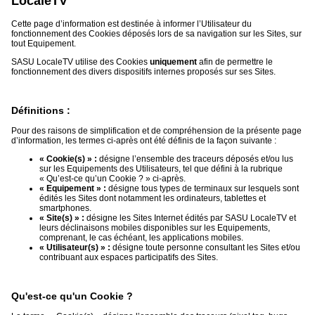
LocaleTV
Gazette
Cette page d’information est destinée à informer l’Utilisateur du
Vidéos
fonctionnement des Cookies déposés lors de sa navigation sur les Sites, sur
tout Equipement.
Médias
SASU LocaleTV utilise des Cookies
uniquement
afin de permettre le
du
fonctionnement des divers dispositifs internes proposés sur ses Sites.
groupe
Blogs
Définitions :
Prémium
Pour des raisons de simplification et de compréhension de la présente page
Inscription
d’information, les termes ci-après ont été définis de la façon suivante :
annuaire
« Cookie(s) » :
désigne l’ensemble des traceurs déposés et/ou lus
pro
sur les Equipements des Utilisateurs, tel que défini à la rubrique
« Qu’est-ce qu’un Cookie ? » ci-après.
Accès
« Equipement » :
désigne tous types de terminaux sur lesquels sont
éditeur
édités les Sites dont notamment les ordinateurs, tablettes et
smartphones.
« Site(s) » :
désigne les Sites Internet édités par SASU LocaleTV et
leurs déclinaisons mobiles disponibles sur les Equipements,
comprenant, le cas échéant, les applications mobiles.
« Utilisateur(s) » :
désigne toute personne consultant les Sites et/ou
contribuant aux espaces participatifs des Sites.
Qu'est-ce qu'un Cookie ?