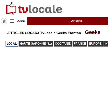
Menu
Articles
J'adhère
Geeks
ARTICLES
LOCAUX
TvLocale Geeks Fronton
à
Hulcoq
LOCAL
HAUTE-GARONNE (31)
OCCITANIE
FRANCE
EUROPE
I
ACCUEIL
Fronton
TvLocale
France
Accueil
RUBRIQUES
Agenda
Gazette