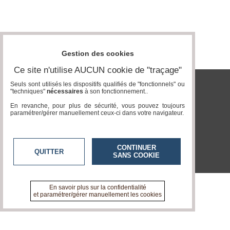
Vidéos
Médias
du
groupe
Gestion des cookies
Blogs
Ce site n'utilise AUCUN cookie de "traçage"
Prémium
Seuls sont utilisés les dispositifs qualifiés de "fonctionnels" ou
"techniques"
nécessaires
à son fonctionnement..
tvlocale.fr
Inscription
annuaire
En revanche, pour plus de sécurité, vous pouvez toujours
pro
paramétrer/gérer manuellement ceux-ci dans votre navigateur.
Accès
éditeur
CONTINUER
QUITTER
SANS COOKIE
En savoir plus sur la confidentialité
et paramétrer/gérer manuellement les cookies