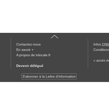
Contactez-nous
Infos
CNI
En savoir +
Conditions
A propos de tvlocale.fr
« accès éd
Devenir délégué
S'abonner à la Lettre d'information