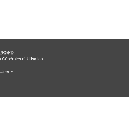
L/RGPD
 Générales d'Utilisation
iteur »