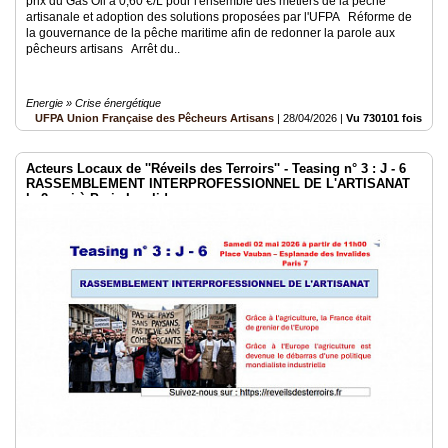
prix du Gas Oil à 0,60 €/L pour l'ensemble des métiers de la pêche
artisanale et adoption des solutions proposées par l'UFPA Réforme de
la gouvernance de la pêche maritime afin de redonner la parole aux
pêcheurs artisans Arrêt du..
Energie » Crise énergétique
UFPA Union Française des Pêcheurs Artisans
|
28/04/2026
|
Vu 730101 fois
Acteurs Locaux de ''Réveils des Terroirs'' - Teasing n° 3 : J - 6
RASSEMBLEMENT INTERPROFESSIONNEL DE L'ARTISANAT
le 2 mai à Paris Invalides