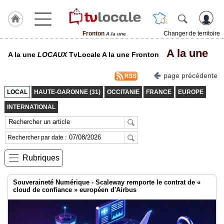
Fronton
Changer de territoire
A la une
J'adhère
A la une
A la une
LOCAUX
TvLocale A la une Fronton
à
Hulcoq
page précédente
ACCUEIL
Fronton
LOCAL
HAUTE-GARONNE (31)
OCCITANIE
FRANCE
EUROPE
INTERNATIONAL
TvLocale
France
Rechercher par date :
Accueil
Rubriques
RUBRIQUES
Souveraineté Numérique - Scaleway remporte le contrat de «
Agenda
cloud de confiance » européen d'Airbus
Gazette
Vidéos