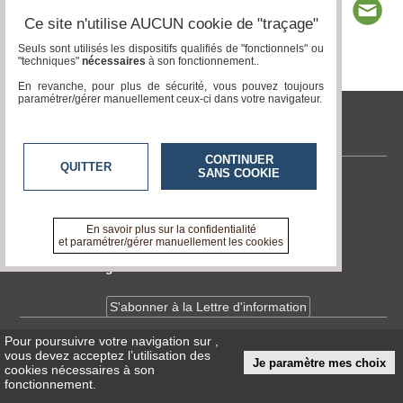
Ce site n'utilise AUCUN cookie de "traçage"
Seuls sont utilisés les dispositifs qualifiés de "fonctionnels" ou
"techniques"
nécessaires
à son fonctionnement..
Page 1 / 5
1
2
3
4
5
En revanche, pour plus de sécurité, vous pouvez toujours
paramétrer/gérer manuellement ceux-ci dans votre navigateur.
tvlocale.fr
CONTINUER
QUITTER
SANS COOKIE
Contactez-nous
En savoir +
A propos de tvlocale.fr
En savoir plus sur la confidentialité
et paramétrer/gérer manuellement les cookies
Devenir délégué
S'abonner à la Lettre d'information
Pour poursuivre votre navigation sur
,
Infos
CNIL/RGPD
vous devez acceptez l’utilisation des
Je paramètre mes choix
Conditions Générales d'Utilisation
cookies nécessaires à son
fonctionnement.