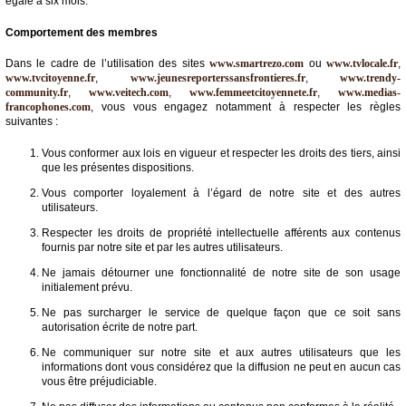
égale à six mois.
Comportement des membres
Dans le cadre de l’utilisation des sites
www.smartrezo.com
ou
www.tvlocale.fr
,
www.tvcitoyenne.fr
,
www.jeunesreporterssansfrontieres.fr
,
www.trendy-
community.fr
,
www.veitech.com
,
www.femmeetcitoyennete.fr
,
www.medias-
francophones.com
, vous vous engagez notamment à respecter les règles
suivantes :
Vous conformer aux lois en vigueur et respecter les droits des tiers, ainsi
que les présentes dispositions.
Vous comporter loyalement à l’égard de notre site et des autres
utilisateurs.
Respecter les droits de propriété intellectuelle afférents aux contenus
fournis par notre site et par les autres utilisateurs.
Ne jamais détourner une fonctionnalité de notre site de son usage
initialement prévu.
Ne pas surcharger le service de quelque façon que ce soit sans
autorisation écrite de notre part.
Ne communiquer sur notre site et aux autres utilisateurs que les
informations dont vous considérez que la diffusion ne peut en aucun cas
vous être préjudiciable.