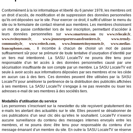
Conformément à la loi informatique et liberté du 6 janvier 1978, les membres ont
un droit d’accès, de modification et de suppression des données personnelles
qu’ils ont déposées sur le site. Pour exercer ce droit, il suffit d’utiliser le menu du
site ou le formulaire de contact réservé aux membres. Les membres choisissent
un mot de passe confidentiel lors de leur inscription, permettant d’accéder à
leurs données personnelles sur
www.smartrezo.com
ou
www.tvlocale.fr
,
www.tvcitoyenne.fr
,
www.jeunesreporterssansfrontieres.fr
,
www.trendy-
community.fr
,
www.veitech.com
,
www.femmeetcitoyennete.fr
,
www.medias-
francophones.com
, . Il incombe à chacun de choisir un mot de passe
suffisamment sûr pour se prémunir de toute tentative d’usurpation d’identité par
un tiers mal intentionné. La SASU LocaleTV ne pourra être tenu pour
responsable d’un tel accès à des données personnelles causé par une
sécurisation insuffisante de son compte par un membre. La SASU LocaleTV est
seule à avoir accès aux informations déposées par ses membres et ne les cède
en aucun cas à des tiers. Ces données peuvent être utilisées par la SASU
LocaleTV pour améliorer la pertinence de la distribution des publicités affichées
à ses membres. La SASU LocaleTV s’engage à ne pas revendre ou louer les
adresses e-mail de ses membres à des sociétés tiers.
Modalités d’utilisation du service
Les personnes s’inscrivant sur la newsletter du site reçoivent gratuitement des
e-mails les alertant des actualités sur le site. Elles peuvent se désabonner de
ces publications d’un seul clic dès qu’elles le souhaitent. LocaleTV n’exerce
aucune surveillance du contenu des messages internes envoyés entre les
membres, et ne pourra donc être tenu pour responsable du contenu d’un
message émanant d’un membre du site. En outre la SASU LocaleTV se réserve