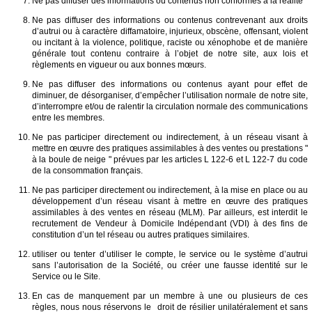
Ne pas diffuser des informations ou contenus non conformes à la réalité
Ne pas diffuser des informations ou contenus contrevenant aux droits
d’autrui ou à caractère diffamatoire, injurieux, obscène, offensant, violent
ou incitant à la violence, politique, raciste ou xénophobe et de manière
générale tout contenu contraire à l’objet de notre site, aux lois et
règlements en vigueur ou aux bonnes mœurs.
Ne pas diffuser des informations ou contenus ayant pour effet de
diminuer, de désorganiser, d’empêcher l’utilisation normale de notre site,
d’interrompre et/ou de ralentir la circulation normale des communications
entre les membres.
Ne pas participer directement ou indirectement, à un réseau visant à
mettre en œuvre des pratiques assimilables à des ventes ou prestations "
à la boule de neige " prévues par les articles L 122-6 et L 122-7 du code
de la consommation français.
Ne pas participer directement ou indirectement, à la mise en place ou au
développement d’un réseau visant à mettre en œuvre des pratiques
assimilables à des ventes en réseau (MLM). Par ailleurs, est interdit le
recrutement de Vendeur à Domicile Indépendant (VDI) à des fins de
constitution d’un tel réseau ou autres pratiques similaires.
utiliser ou tenter d’utiliser le compte, le service ou le système d’autrui
sans l’autorisation de la Société, ou créer une fausse identité sur le
Service ou le Site.
En cas de manquement par un membre à une ou plusieurs de ces
règles, nous nous réservons le droit de résilier unilatéralement et sans