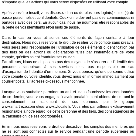
n’importe quelles actions qui vous seront disposées en utilisant votre compte.
Après vous être inscrit, vous disposez d’un ou de plusieurs login(s) et mot(s) de
passe personnels et confidentiels. Ceux-ci ne devront pas être communiqués ni
partagés avec des tiers. En aucun cas, nous ne pourrions être responsables de
la perte de vos identifiants et/ou mots de passe.
Dans le cas où vous utiliseriez ces éléments de façon contraire à leur
destination, Nous nous réservons le droit de résilier votre compte sans préavis.
Vous serez seul responsable de l’utilisation de ces éléments d’identification par
des tiers ou des actions ou déclarations faites par l’intermédiaire de votre
compte, qu’elles soient frauduleuses ou non.
Par ailleurs, Nous ne disposons pas des moyens de s’assurer de l’identité des
personnes s’inscrivant à ses services, n’est pas responsable en cas
d’usurpation de l’identité d’un membre. Si vous pensez qu’une personne utilise
votre compte ou votre identité, vous devez nous en informer immédiatement par
courrier postal à l’adresse ci-dessous mentionnée.
Lorsque vous souhaitez parrainer un ami et nous fournissez les coordonnées
de ce dernier, vous vous engagez à avoir préalablement obtenu de cet ami le
consentement au traitement de ses données par
le
groupe
www.smartrezo.com et/ou www.tvlocale.fr. Vous êtes par ailleurs exclusivement
responsable à notre égard de cette personne et des tiers, des conséquences de
la transmission de ses coordonnées.
Enfin nous nous réservons le droit de désactiver les comptes des membres qui
ne se sont pas connectés sur le service pendant une période supérieure ou