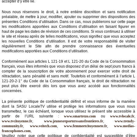
accepter d’y être lié.
Vidéos
Nous nous réservons le droit, à notre entière discrétion et sans notification
Médias
préalable, de mettre à jour, modifier, ajouter ou supprimer des dispositions des
du
présentes Conditions d’utilisation. Dans ce cas, nous publierons sur cette page
groupe
les modifications apportées aux Conditions d’utilisation en faisant figurer en
haut de page les dates de révision de ces conditions. Si vous continuez à utiliser
le site et réseau après de telles modifications, vous signifiez que vous acceptez
Blogs
Prémium
les nouvelles Conditions d’utilisation. Il est de votre responsabilité de visiter
régulièrement le Site afin de prendre connaissance des éventuelles
modifications apportées aux Conditions d’utilisation.
Inscription
annuaire
pro
Conformément aux articles L 121-19 et L 121-20 du Code de la Consommation
français, vous êtes informés que vous disposez d’un délai de sept jours francs à
compter de la souscription de votre abonnement pour exercer votre droit de
Accès
rétractation, sans pénalité et sans motif. Toutefois et conformément à l’article L
éditeur
121-20-2-1° du Code de la Consommation français, le droit de rétractation ne
peut plus être exercé dès lors que vous avez accédé aux fonctionnalités
concernées.
La présente politique de confidentialité définit et vous informe de la manière
dont la SASU LocaleTV utilise et protège les informations que vous nous
transmettez, le cas échéant, lorsque vous utilisez le présent site accessible à
partir de l’URL suivante :
www.smartrezo.com
ou
www.tvlocale.fr
,
www.tvcitoyenne.fr
,
www.jeunesreporterssansfrontieres.fr
,
www.trendy-
community.fr
,
www.veitech.com
,
www.femmeetcitoyennete.fr
,
www.medias-
francophones.com
,
Veuillez noter que cette politique de confidentialité est susceptible d’être