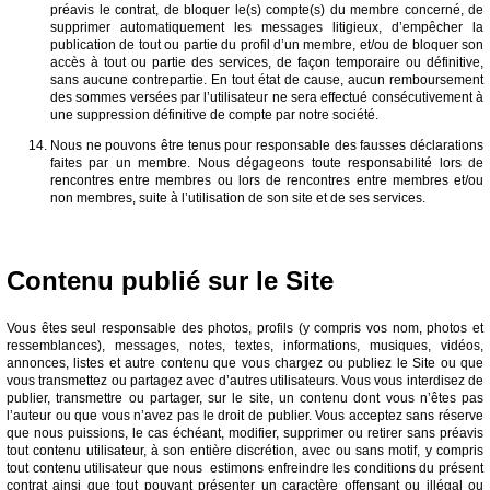
préavis le contrat, de bloquer le(s) compte(s) du membre concerné, de
supprimer automatiquement les messages litigieux, d’empêcher la
publication de tout ou partie du profil d’un membre, et/ou de bloquer son
accès à tout ou partie des services, de façon temporaire ou définitive,
sans aucune contrepartie. En tout état de cause, aucun remboursement
des sommes versées par l’utilisateur ne sera effectué consécutivement à
une suppression définitive de compte par notre société.
Nous ne pouvons être tenus pour responsable des fausses déclarations
faites par un membre. Nous dégageons toute responsabilité lors de
rencontres entre membres ou lors de rencontres entre membres et/ou
non membres, suite à l’utilisation de son site et de ses services.
Contenu publié sur le Site
Vous êtes seul responsable des photos, profils (y compris vos nom, photos et
ressemblances), messages, notes, textes, informations, musiques, vidéos,
annonces, listes et autre contenu que vous chargez ou publiez le Site ou que
vous transmettez ou partagez avec d’autres utilisateurs. Vous vous interdisez de
publier, transmettre ou partager, sur le site, un contenu dont vous n’êtes pas
l’auteur ou que vous n’avez pas le droit de publier. Vous acceptez sans réserve
que nous puissions, le cas échéant, modifier, supprimer ou retirer sans préavis
tout contenu utilisateur, à son entière discrétion, avec ou sans motif, y compris
tout contenu utilisateur que nous estimons enfreindre les conditions du présent
contrat ainsi que tout pouvant présenter un caractère offensant ou illégal ou