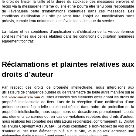
le droit de limiter la taille et la durée du stockage des messages envoyés et
reçus via la messagerie interne du site et ne pourra être tenu pour responsable
de l’éventuelle perte d’informations contenues dans ces messages. Les
conditions d’utilisation du site peuvent faire l’objet de modifications sans
préavis, compte tenu notamment de l’évolution technique du service.
La nature et les conditions d’application et d’utilisation de la visioconférence
sont les mêmes que celles établies dans les conditions d’utilisation nommées
également "contrat"
Réclamations et plaintes relatives aux
droits d’auteur
Par respect des droits de propriété intellectuelle, nous interdisons aux
utilisateurs de charger de publier ou de transmettre de toute autre manière sur le
site
www.smartrezo.com
ou sites associés des éléments enfreignant les droits de
propriété intellectuelle de tiers. Lors de la réception d’une notification d’une
prétendue contrefaçon telle qu’elle est décrite dans notre de protection de la
propriété intellectuelle, nous supprimons ou désactivons promptement l’accès
aux éléments concernés ou, en cas de violations répétées des droits d’auteur,
nous résilions les comptes des utilisateurs récidivistes, conformément au Digital
Millenium Copyright Act (DCMA). Si vous constatez le non-respect de vos droits
d’auteur du fait d’un élément publié sur le Site, vous pouvez adresser une
réclamation écrite à notre Agent chargé des questions juridiques.