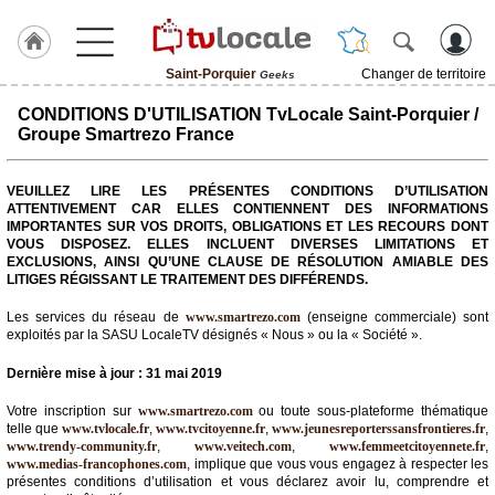
Saint-Porquier
Changer de territoire
Geeks
J'adhère
CONDITIONS D'UTILISATION TvLocale Saint-Porquier /
à
Groupe Smartrezo France
Hulcoq
ACCUEIL
VEUILLEZ LIRE LES PRÉSENTES CONDITIONS D’UTILISATION
Saint-
ATTENTIVEMENT CAR ELLES CONTIENNENT DES INFORMATIONS
Porquier
IMPORTANTES SUR VOS DROITS, OBLIGATIONS ET LES RECOURS DONT
VOUS DISPOSEZ. ELLES INCLUENT DIVERSES LIMITATIONS ET
EXCLUSIONS, AINSI QU’UNE CLAUSE DE RÉSOLUTION AMIABLE DES
TvLocale
LITIGES RÉGISSANT LE TRAITEMENT DES DIFFÉRENDS.
France
Les services du réseau de
www.smartrezo.com
(enseigne commerciale) sont
Accueil
exploités par la SASU LocaleTV désignés « Nous » ou la « Société ».
RUBRIQUES
Dernière mise à jour : 31 mai 2019
Votre inscription sur
www.smartrezo.com
ou toute sous-plateforme thématique
Agenda
telle que
www.tvlocale.fr
,
www.tvcitoyenne.fr
,
www.jeunesreporterssansfrontieres.fr
,
www.trendy-community.fr
,
www.veitech.com
,
www.femmeetcitoyennete.fr
,
www.medias-francophones.com
, implique que vous vous engagez à respecter les
Gazette
présentes conditions d’utilisation et vous déclarez avoir lu, comprendre et