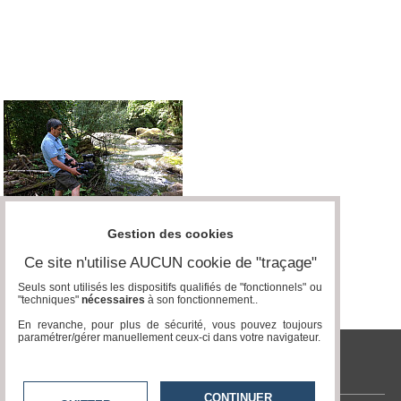
Vidéos
Médias
du
groupe
Blogs
Prémium
Inscription
annuaire
pro
Accès
éditeur
Gestion des cookies
Ce site n'utilise AUCUN cookie de "traçage"
Seuls sont utilisés les dispositifs qualifiés de "fonctionnels" ou
"techniques"
nécessaires
à son fonctionnement..
En revanche, pour plus de sécurité, vous pouvez toujours
paramétrer/gérer manuellement ceux-ci dans votre navigateur.
tvlocale.fr
CONTINUER