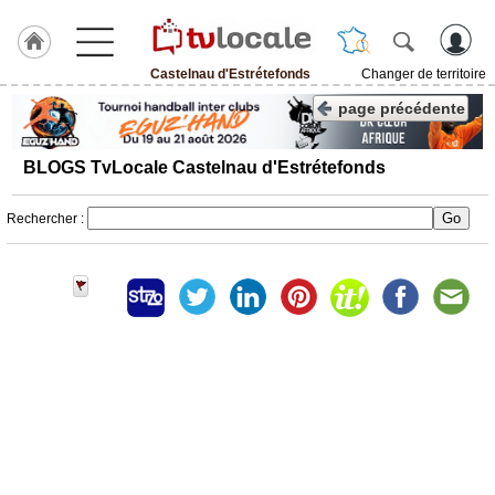
Castelnau d'Estrétefonds
Changer de territoire
J'adhère
page précédente
à
Hulcoq
BLOGS TvLocale Castelnau d'Estrétefonds
ACCUEIL
Castelnau
d'Estrétefonds
Rechercher :
TvLocale
France
Accueil
RUBRIQUES
Agenda
Gazette