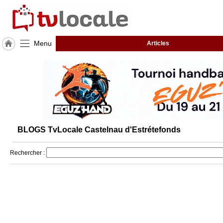
Menu
Articles
J'adhère
à
Hulcoq
ACCUEIL
Castelnau
d'Estrétefonds
BLOGS TvLocale Castelnau d'Estrétefonds
TvLocale
France
Rechercher :
Accueil
RUBRIQUES
Agenda