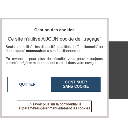
Gazette
Vidéos
Médias
du
Gestion des cookies
groupe
Ce site n'utilise AUCUN cookie de "traçage"
Blogs
Prémium
Seuls sont utilisés les dispositifs qualifiés de "fonctionnels" ou
"techniques"
nécessaires
à son fonctionnement..
tvlocale.fr
Inscription
En revanche, pour plus de sécurité, vous pouvez toujours
annuaire
paramétrer/gérer manuellement ceux-ci dans votre navigateur.
pro
Accès
éditeur
CONTINUER
QUITTER
SANS COOKIE
En savoir plus sur la confidentialité
et paramétrer/gérer manuellement les cookies