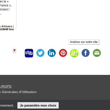
ec le «
France »,
ocaux /
..
 Artisans
|
610648 fois
Insérez sur votre site
L/RGPD
 Générales d'Utilisation
iteur »
onnement.
Je paramètre mes choix