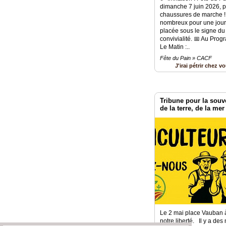
dimanche 7 juin 2026, p
Vidéos
chaussures de marche !
nombreux pour une jour
placée sous le signe du 
Médias
convivialité. ​📅 Au Pro
du
Le Matin :..
groupe
Fête du Pain » CACF
J'irai pétrir chez v
Blogs
Prémium
Inscription
Tribune pour la souve
annuaire
pro
de la terre, de la mer
Accès
éditeur
Le 2 mai place Vauban 
notre liberté. Il y a de