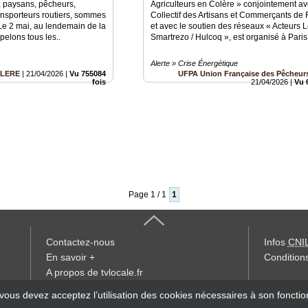
, paysans, pêcheurs,
Agriculteurs en Colère » conjointement av
transporteurs routiers, sommes
Collectif des Artisans et Commerçants de 
Le 2 mai, au lendemain de la
et avec le soutien des réseaux « Acteurs L
pelons tous les..
Smartrezo / Hulcoq », est organisé à Paris,
Alerte » Crise Énergétique
OLERE
|
21/04/2026
|
Vu 755084
UFPA Union Française des Pêcheurs
fois
21/04/2026
|
Vu 
Page 1 / 1
1
Contactez-nous
Infos
CNI
En savoir +
Conditions
A propos de tvlocale.fr
« accès éd
 vous devez acceptez l’utilisation des cookies nécessaires à son foncti
Devenir délégué