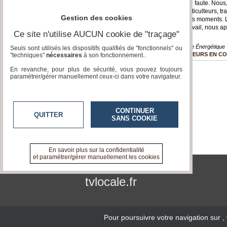
devient une faute. Nous
éleveurs, viticulteurs, 
Gestion des cookies
à l'un de ces moments. 
Fête du Travail, nous ap
Ce site n'utilise AUCUN cookie de "traçage"
Alerte » Crise Énergétique
Seuls sont utilisés les dispositifs qualifiés de "fonctionnels" ou
AGRICULTEURS EN C
"techniques"
nécessaires
à son fonctionnement..
En revanche, pour plus de sécurité, vous pouvez toujours
paramétrer/gérer manuellement ceux-ci dans votre navigateur.
CONTINUER
QUITTER
SANS COOKIE
En savoir plus sur la confidentialité
et paramétrer/gérer manuellement les cookies
tvlocale.fr
Pour poursuivre votre navigation sur
,