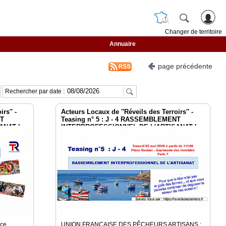
Changer de territoire
Annuaire
page précédente
Rechercher par date :
rs'' -
Acteurs Locaux de ''Réveils des Terroirs'' -
NT
Teasing n° 5 : J - 4 RASSEMBLEMENT
ANAT le
INTERPROFESSIONNEL DE L'ARTISANAT le
2 mai à Paris Invalides
ace
UNION FRANCAISE DES PÊCHEURS ARTISANS :