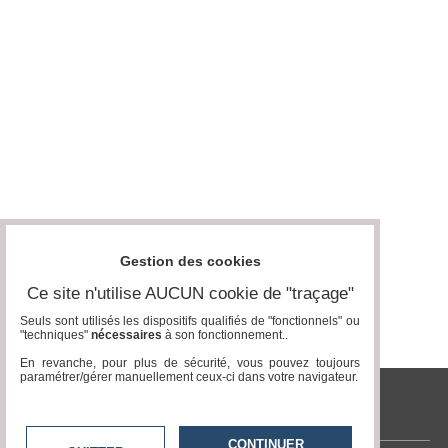
Médias
du
groupe
Blogs
Prémium
Inscription
annuaire
pro
Accès
éditeur
Gestion des cookies
Ce site n'utilise AUCUN cookie de "traçage"
Seuls sont utilisés les dispositifs qualifiés de "fonctionnels" ou
"techniques"
nécessaires
à son fonctionnement..
En revanche, pour plus de sécurité, vous pouvez toujours
paramétrer/gérer manuellement ceux-ci dans votre navigateur.
tvlocale.fr
CONTINUER