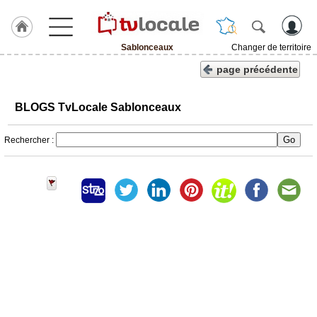
Sablonceaux
Changer de territoire
J'adhère
page précédente
à
Hulcoq
BLOGS TvLocale Sablonceaux
ACCUEIL
Sablonceaux
Rechercher :
TvLocale
France
Accueil
RUBRIQUES
Agenda
Gazette
Vidéos