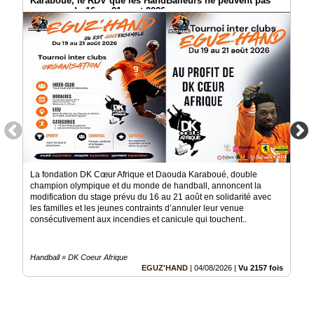
Karaboué, le RDV que les HandBalleurs ne peuvent pas
manquer du 16 au 21 aout 2026
Médias
du
groupe
Blogs
Prémium
Inscription
annuaire
pro
Accès
éditeur
La fondation DK Cœur Afrique et Daouda Karaboué, double
champion olympique et du monde de handball, annoncent la
modification du stage prévu du 16 au 21 août en solidarité avec
les familles et les jeunes contraints d’annuler leur venue
consécutivement aux incendies et canicule qui touchent..
Handball » DK Coeur Afrique
EGUZ'HAND
|
04/08/2026
|
Vu 2157 fois