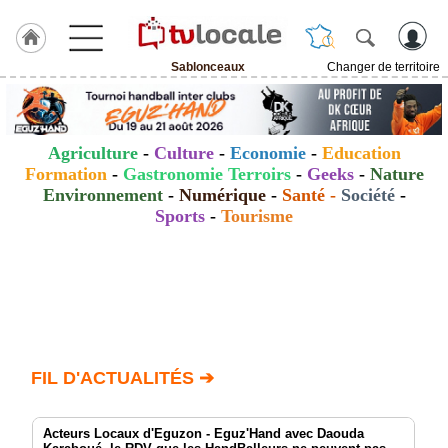
Sablonceaux
Changer de territoire
J'adhère
à
Hulcoq
Agriculture
-
Culture
-
Economie
-
Education
ACCUEIL
Formation
-
Gastronomie Terroirs
-
Geeks
-
Nature
Sablonceaux
Environnement
-
Numérique
-
Santé
-
Société
-
Sports
-
Tourisme
TvLocale
France
Accueil
RUBRIQUES
Agenda
FIL D'ACTUALITÉS ➔
Gazette
Acteurs Locaux d'Eguzon - Eguz'Hand avec Daouda
Vidéos