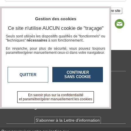
Insérez sur votre site
Gestion des cookies
Ce site n'utilise AUCUN cookie de "traçage"
Seuls sont utilisés les dispositifs qualifiés de "fonctionnels" ou
"techniques"
nécessaires
à son fonctionnement..
Page 1 / 3
1
2
3
En revanche, pour plus de sécurité, vous pouvez toujours
paramétrer/gérer manuellement ceux-ci dans votre navigateur.
tvlocale.fr
CONTINUER
QUITTER
SANS COOKIE
Contactez-nous
En savoir +
A propos de tvlocale.fr
En savoir plus sur la confidentialité
et paramétrer/gérer manuellement les cookies
Devenir délégué
S'abonner à la Lettre d'information