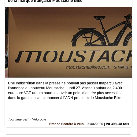
de la marque française Moustache Bike
Médias
du
groupe
Blogs
Prémium
Inscription
annuaire
pro
Accès
éditeur
Une indiscrétion dans la presse ne pouvait pas passer inaperçu avec
l’annonce du nouveau Moustache Lundi 27. Attendu autour de 2 400
euros, ce VAE urbain pourrait ouvrir un point d’entrée plus accessible
dans la gamme, sans renoncer à l’ADN premium de Moustache Bike.
Tourisme vert » Véloroute
France Secrète à Vélo
|
29/06/2026
|
Vu 393048 fois