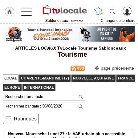
Sablonceaux
Changer de territoire
Tourisme
J'adhère
à
Hulcoq
ARTICLES
LOCAUX
TvLocale Tourisme Sablonceaux
ACCUEIL
Tourisme
Sablonceaux
page précédente
TvLocale
France
LOCAL
CHARENTE-MARITIME (17)
NOUVELLE AQUITAINE
FRANCE
Accueil
EUROPE
INTERNATIONAL
RUBRIQUES
Rechercher par date :
Agenda
Rubriques
Gazette
Nouveau Moustache Lundi 27 : le VAE urbain plus accessible
Vidéos