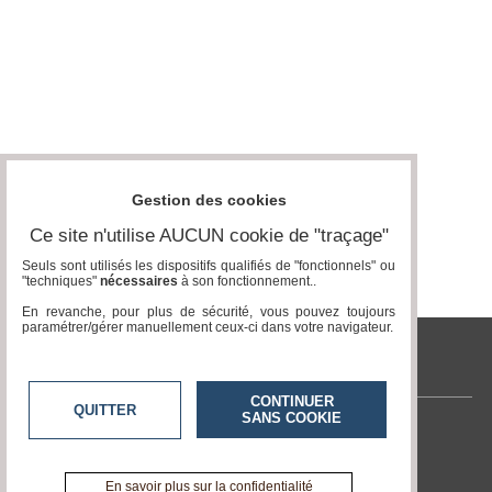
Gestion des cookies
Ce site n'utilise AUCUN cookie de "traçage"
Seuls sont utilisés les dispositifs qualifiés de "fonctionnels" ou
"techniques"
nécessaires
à son fonctionnement..
En revanche, pour plus de sécurité, vous pouvez toujours
paramétrer/gérer manuellement ceux-ci dans votre navigateur.
tvlocale.fr
CONTINUER
QUITTER
SANS COOKIE
Contactez-nous
En savoir +
A propos de tvlocale.fr
En savoir plus sur la confidentialité