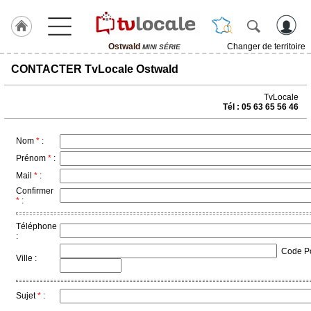
Ostwald
Changer de territoire
MINI SÉRIE
J'adhère
CONTACTER TvLocale Ostwald
à
Hulcoq
TvLocale
Tél : 05 63 65 56 46
ACCUEIL
Ostwald
Nom
*
:
TvLocale
Prénom
*
:
France
Mail
*
:
Confirmer
Accueil
*
:
RUBRIQUES
Téléphone
:
Code Pos
Agenda
Ville :
Gazette
Sujet
*
:
Vidéos