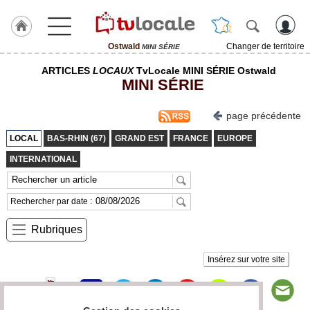
Ostwald
Changer de territoire
MINI SÉRIE
J'adhère
ARTICLES
LOCAUX
TvLocale MINI SÉRIE Ostwald
à
MINI SÉRIE
Hulcoq
ACCUEIL
page précédente
Ostwald
LOCAL
BAS-RHIN (67)
GRAND EST
FRANCE
EUROPE
TvLocale
INTERNATIONAL
France
Accueil
Rechercher par date :
RUBRIQUES
Rubriques
Agenda
Insérez sur votre site
Gazette
Vidéos