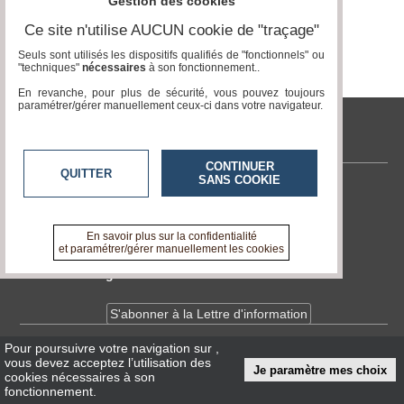
Gestion des cookies
Ce site n'utilise AUCUN cookie de "traçage"
Médias
Page 0 / 0
du
Seuls sont utilisés les dispositifs qualifiés de "fonctionnels" ou
groupe
"techniques"
nécessaires
à son fonctionnement..
En revanche, pour plus de sécurité, vous pouvez toujours
Blogs
paramétrer/gérer manuellement ceux-ci dans votre navigateur.
Prémium
tvlocale.fr
Inscription
annuaire
CONTINUER
pro
QUITTER
SANS COOKIE
Contactez-nous
Accès
En savoir +
éditeur
A propos de tvlocale.fr
En savoir plus sur la confidentialité
et paramétrer/gérer manuellement les cookies
Devenir délégué
S'abonner à la Lettre d'information
Pour poursuivre votre navigation sur
,
Infos
CNIL/RGPD
vous devez acceptez l’utilisation des
Je paramètre mes choix
Conditions Générales d'Utilisation
cookies nécessaires à son
fonctionnement.