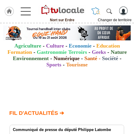
Nort sur Erdre
Changer de territoire
J'adhère
à
Hulcoq
Agriculture
-
Culture
-
Economie
-
Education
ACCUEIL
Formation
-
Gastronomie Terroirs
-
Geeks
-
Nature
Nort
sur
Environnement
-
Numérique
-
Santé
-
Société
-
Erdre
Sports
-
Tourisme
TvLocale
France
Accueil
RUBRIQUES
FIL D'ACTUALITÉS ➔
Agenda
Communiqué de presse du député Philippe Latombe
Gazette