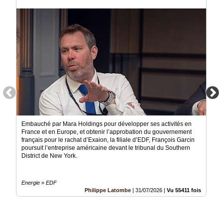
Vidéos
Médias
du
groupe
Blogs
Prémium
Inscription
annuaire
pro
Embauché par Mara Holdings pour développer ses activités en
Accès
France et en Europe, et obtenir l’approbation du gouvernement
éditeur
français pour le rachat d’Exaion, la filiale d’EDF, François Garcin
poursuit l’entreprise américaine devant le tribunal du Southern
District de New York.
Energie » EDF
Philippe Latombe
|
31/07/2026
|
Vu 55411 fois