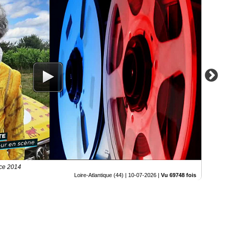
nce 2014
Loire-Atlantique (44) |
10-07-2026
|
Vu 69748 fois