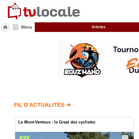
Menu
Articles
J'adhère
à
Hulcoq
ACCUEIL
Nort
sur
Erdre
TvLocale
France
Accueil
FIL D'ACTUALITÉS ➔
RUBRIQUES
Le Mont-Ventoux : le Graal des cyclistes
Agenda