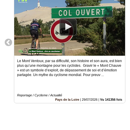
Gazette
Vidéos
Médias
du
groupe
Blogs
Prémium
Le Mont Ventoux, par sa difficulté, son histoire et son aura, est bien
Inscription
plus qu’une montagne pour les cyclistes. Gravir le « Mont Chauve
annuaire
pro
» est un symbole d’exploit, de dépassement de soi et d’émotion
partagée. Un mythe du cyclisme mondial. Pour preuv ...
Accès
éditeur
Reportage / Cyclisme / Actualité
Pays de la Loire
|
29/07/2026
|
Vu 141356 fois