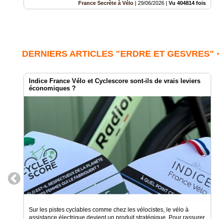
France Secrète à Vélo
|
29/06/2026
|
Vu 404814 fois
DERNIERS ARTICLES "ERDRE ET GESVRES" 
Indice France Vélo et Cyclescore sont-ils de vrais leviers
économiques ?
Sur les pistes cyclables comme chez les vélocistes, le vélo à
assistance électrique devient un produit stratégique. Pour rassurer