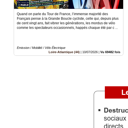
Gazette
Quand on parle du Tour de France, l’immense majorité des
Vidéos
Français pense à la Grande Boucle cycliste, celle qui, depuis plus
de cent vingt ans, fait vibrer les générations, les mordus de vélo
Médias
comme les spectateurs occasionnels, happés chaque été par c ...
du
groupe
Blogs
Emission / Mobilité / Vélo Électrique
Prémium
Loire-Atlantique (44)
|
10/07/2026
|
Vu 69482 fois
Inscription
annuaire
pro
Accès
éditeur