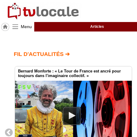
Menu
Articles
J'adhère
à
Hulcoq
FIL D'ACTUALITÉS ➔
ACCUEIL
Nort
sur
Erdre
Bernard Monforte : « Le Tour de France est ancré pour
toujours dans l'imaginaire collectif. »
TvLocale
France
Accueil
RUBRIQUES
Agenda