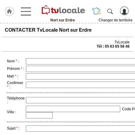
Nort sur Erdre
Changer de territoire
J'adhère
CONTACTER TvLocale Nort sur Erdre
à
Hulcoq
TvLocale
Tél : 05 63 65 56 46
ACCUEIL
Nort
sur
Erdre
Nom
*
:
Prénom
*
:
Mail
*
:
TvLocale
France
Confirmer
*
:
Accueil
Téléphone
:
RUBRIQUES
Code Pos
Ville :
Agenda
Sujet
*
:
Gazette