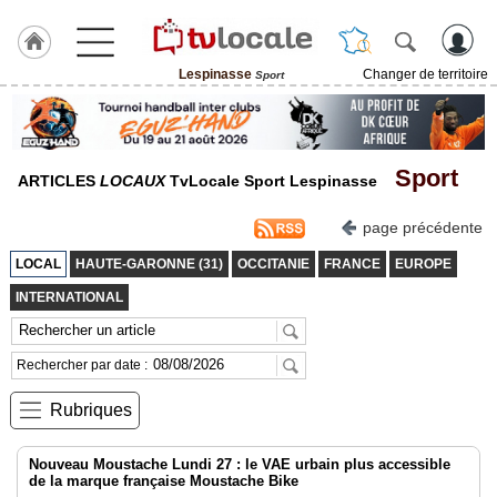
Lespinasse
Changer de territoire
Sport
J'adhère
à
Hulcoq
Sport
ACCUEIL
ARTICLES
LOCAUX
TvLocale Sport Lespinasse
Lespinasse
page précédente
TvLocale
LOCAL
HAUTE-GARONNE (31)
OCCITANIE
FRANCE
EUROPE
France
INTERNATIONAL
Accueil
RUBRIQUES
Rechercher par date :
Rubriques
Agenda
Gazette
Nouveau Moustache Lundi 27 : le VAE urbain plus accessible
de la marque française Moustache Bike
Vidéos