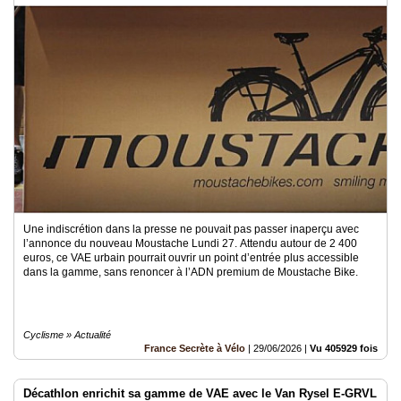
Médias
du
groupe
Blogs
Prémium
Inscription
annuaire
pro
Accès
éditeur
Une indiscrétion dans la presse ne pouvait pas passer inaperçu avec
l’annonce du nouveau Moustache Lundi 27. Attendu autour de 2 400
euros, ce VAE urbain pourrait ouvrir un point d’entrée plus accessible
dans la gamme, sans renoncer à l’ADN premium de Moustache Bike.
Cyclisme » Actualité
France Secrète à Vélo
|
29/06/2026
|
Vu 405929 fois
Décathlon enrichit sa gamme de VAE avec le Van Rysel E-GRVL