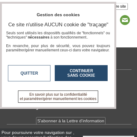
Insérez sur votre site
Gestion des cookies
Ce site n'utilise AUCUN cookie de "traçage"
Seuls sont utilisés les dispositifs qualifiés de "fonctionnels" ou
"techniques"
nécessaires
à son fonctionnement..
Page 1 / 3
1
2
3
En revanche, pour plus de sécurité, vous pouvez toujours
paramétrer/gérer manuellement ceux-ci dans votre navigateur.
tvlocale.fr
CONTINUER
QUITTER
SANS COOKIE
Contactez-nous
En savoir +
A propos de tvlocale.fr
En savoir plus sur la confidentialité
et paramétrer/gérer manuellement les cookies
Devenir délégué
S'abonner à la Lettre d'information
Pour poursuivre votre navigation sur
,
Infos
CNIL/RGPD