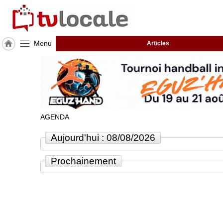
Menu
Articles
J'adhère
à
Hulcoq
ACCUEIL
Lespinasse
AGENDA
TvLocale
France
Aujourd'hui : 08/08/2026
Accueil
Prochainement
RUBRIQUES
Agenda
Gazette