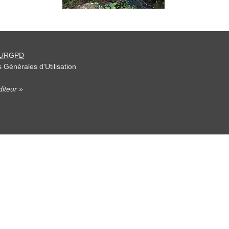
L/RGPD
 Générales d'Utilisation
iteur »