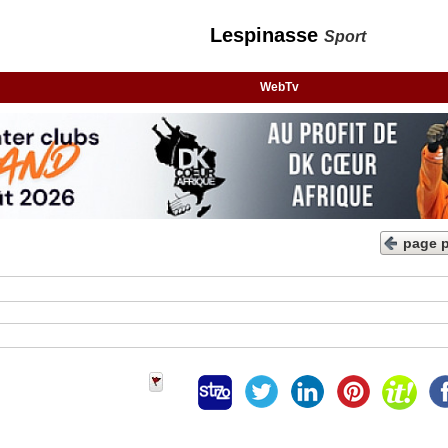
Lespinasse
Sport
WebTv
page 