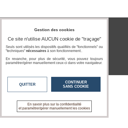
Vidéos
Médias
du
groupe
Gestion des cookies
tvlocale.fr
Blogs
Ce site n'utilise AUCUN cookie de "traçage"
Prémium
Seuls sont utilisés les dispositifs qualifiés de "fonctionnels" ou
"techniques"
nécessaires
à son fonctionnement..
Inscription
annuaire
En revanche, pour plus de sécurité, vous pouvez toujours
pro
paramétrer/gérer manuellement ceux-ci dans votre navigateur.
Accès
éditeur
CONTINUER
QUITTER
SANS COOKIE
En savoir plus sur la confidentialité
et paramétrer/gérer manuellement les cookies