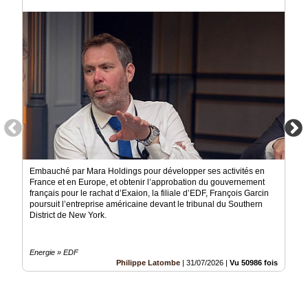
Médias
du
groupe
Blogs
Prémium
Inscription
annuaire
pro
Accès
éditeur
Embauché par Mara Holdings pour développer ses activités en
France et en Europe, et obtenir l’approbation du gouvernement
français pour le rachat d’Exaion, la filiale d’EDF, François Garcin
poursuit l’entreprise américaine devant le tribunal du Southern
District de New York.
Energie » EDF
Philippe Latombe
|
31/07/2026
|
Vu 50986 fois