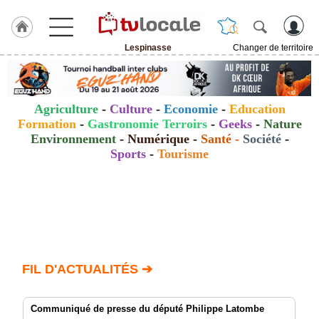
Lespinasse
Changer de territoire
J'adhère
à
Hulcoq
Agriculture
-
Culture
-
Economie
-
Education
ACCUEIL
Formation
-
Gastronomie Terroirs
-
Geeks
-
Nature
Lespinasse
Environnement
-
Numérique
-
Santé
-
Société
-
Sports
-
Tourisme
TvLocale
France
Accueil
RUBRIQUES
Agenda
FIL D'ACTUALITÉS ➔
Gazette
Communiqué de presse du député Philippe Latombe
Vidéos