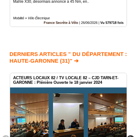
Mahle X30, désormais annoncé à 45 Nm, en..
Mobilité » Vélo Électrique
France Secrète à Vélo
|
26/06/2026
|
Vu 579718 fois
DERNIERS ARTICLES " DU DÉPARTEMENT :
HAUTE-GARONNE (31)" ➔
ACTEURS LOCAUX 82 / TV LOCALE 82 – CJD TARN-ET-
GARONNE : Plénière Ouverte le 18 janvier 2024