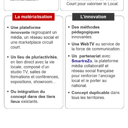
Médias
du
groupe
Blogs
Prémium
Inscription
annuaire
pro
Accès
éditeur