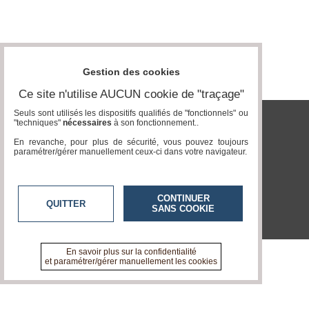
Vidéos
Médias
du
groupe
Gestion des cookies
Blogs
Ce site n'utilise AUCUN cookie de "traçage"
Prémium
Seuls sont utilisés les dispositifs qualifiés de "fonctionnels" ou
"techniques"
nécessaires
à son fonctionnement..
Inscription
tvlocale.fr
annuaire
En revanche, pour plus de sécurité, vous pouvez toujours
pro
paramétrer/gérer manuellement ceux-ci dans votre navigateur.
Accès
éditeur
CONTINUER
QUITTER
SANS COOKIE
En savoir plus sur la confidentialité
et paramétrer/gérer manuellement les cookies