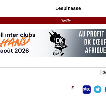
Lespinasse
WebTv