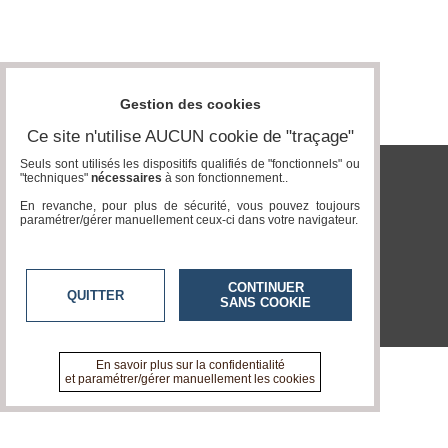
Vidéos
Médias
du
groupe
Gestion des cookies
Blogs
Ce site n'utilise AUCUN cookie de "traçage"
Prémium
Seuls sont utilisés les dispositifs qualifiés de "fonctionnels" ou
"techniques"
nécessaires
à son fonctionnement..
Inscription
tvlocale.fr
annuaire
En revanche, pour plus de sécurité, vous pouvez toujours
pro
paramétrer/gérer manuellement ceux-ci dans votre navigateur.
Accès
éditeur
CONTINUER
QUITTER
SANS COOKIE
En savoir plus sur la confidentialité
et paramétrer/gérer manuellement les cookies