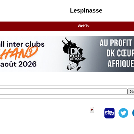
Lespinasse
WebTv