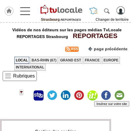
Strasbourg
Changer de territoire
REPORTAGES
J'adhère
Vidéos de nos éditeurs sur les pages médias TvLocale
à
REPORTAGES
Hulcoq
REPORTAGES Strasbourg
ACCUEIL
page précédente
Strasbourg
LOCAL
BAS-RHIN (67)
GRAND EST
FRANCE
EUROPE
TvLocale
INTERNATIONAL
France
Rubriques
Accueil
RUBRIQUES
Insérez sur votre site
Agenda
Gazette
Page 0 / 0
Vidéos