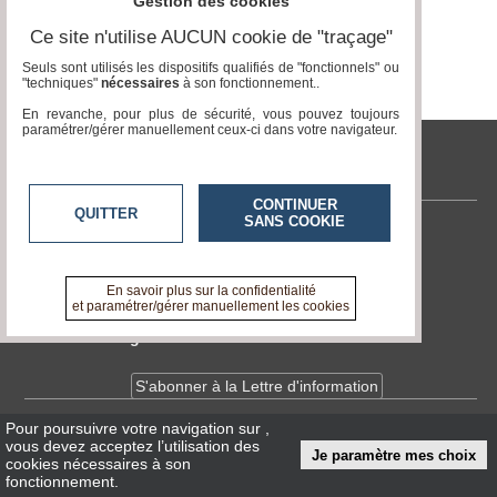
Gestion des cookies
Ce site n'utilise AUCUN cookie de "traçage"
Médias
du
Seuls sont utilisés les dispositifs qualifiés de "fonctionnels" ou
groupe
"techniques"
nécessaires
à son fonctionnement..
En revanche, pour plus de sécurité, vous pouvez toujours
Blogs
paramétrer/gérer manuellement ceux-ci dans votre navigateur.
Prémium
tvlocale.fr
Inscription
annuaire
CONTINUER
pro
QUITTER
SANS COOKIE
Contactez-nous
Accès
En savoir +
éditeur
A propos de tvlocale.fr
En savoir plus sur la confidentialité
et paramétrer/gérer manuellement les cookies
Devenir délégué
S'abonner à la Lettre d'information
Pour poursuivre votre navigation sur
,
Infos
CNIL/RGPD
vous devez acceptez l’utilisation des
Je paramètre mes choix
Conditions Générales d'Utilisation
cookies nécessaires à son
fonctionnement.